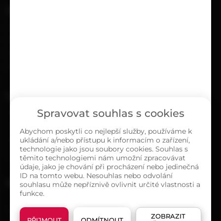
UŽITEČNÉ
Kariéra
Časté dotazy
Ochrana osobních údajů
Zásady cookies (EU)
O NÁS
Spravovat souhlas s cookies
Kontakty
Sortiment
Abychom poskytli co nejlepší služby, používáme k
ukládání a/nebo přístupu k informacím o zařízení,
Naše prodejny
technologie jako jsou soubory cookies. Souhlas s
O společnosti
těmito technologiemi nám umožní zpracovávat
údaje, jako je chování při procházení nebo jedinečná
ID na tomto webu. Nesouhlas nebo odvolání
MAPA PRODEJEN
souhlasu může nepříznivě ovlivnit určité vlastnosti a
funkce.
ZOBRAZIT
PŘIJMOUT
ODMÍTNOUT