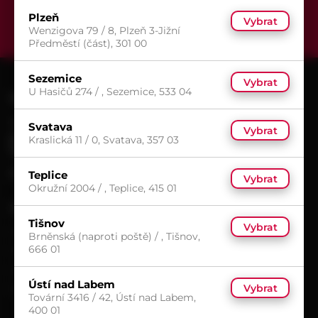
Odeslat
Plzeň
Vybrat
Wenzigova 79 / 8, Plzeň 3-Jižní
Předměstí (část), 301 00
Sezemice
Vybrat
U Hasičů 274 / , Sezemice, 533 04
KONTAKT
+420 602 601 913
Svatava
Vybrat
obchod@pematex.cz
Kraslická 11 / 0, Svatava, 357 03
SLEDUJTE NÁS
Teplice
Facebook
Vybrat
Okružní 2004 / , Teplice, 415 01
VŠE O NÁKUPU
Tišnov
Vybrat
Možnosti doručení
Brněnská (naproti poště) / , Tišnov,
666 01
Možnosti platby
Obchodní podmínky
Ústí nad Labem
Vybrat
Reklamační protokol
Tovární 3416 / 42, Ústí nad Labem,
400 01