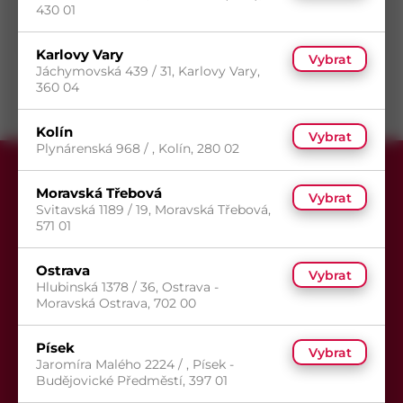
430 01
14
(208 ks)
s DPH
Skladem do 14 dní
(208 ks)
118,27
Kč
/ ks
Dostupnost na prodejnách
odběr po balení
Karlovy Vary
Vybrat
Koupit
Jáchymovská 439 / 31, Karlovy Vary,
360 04
Kolín
Vybrat
Plynárenská 968 / , Kolín, 280 02
Moravská Třebová
Vybrat
Svitavská 1189 / 19, Moravská Třebová,
571 01
Přihlaste se k odběru newsletteru,
Ostrava
Vybrat
Hlubinská 1378 / 36, Ostrava -
aby Vám už žádná akce neunikla.
Moravská Ostrava, 702 00
Písek
Vybrat
Jaromíra Malého 2224 / , Písek -
Budějovické Předměstí, 397 01