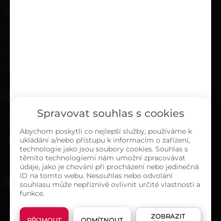
UŽITEČNÉ
Kariéra
Časté dotazy
Ochrana osobních údajů
Zásady cookies (EU)
O NÁS
Spravovat souhlas s cookies
Kontakty
Sortiment
Abychom poskytli co nejlepší služby, používáme k
ukládání a/nebo přístupu k informacím o zařízení,
Naše prodejny
technologie jako jsou soubory cookies. Souhlas s
O společnosti
těmito technologiemi nám umožní zpracovávat
údaje, jako je chování při procházení nebo jedinečná
ID na tomto webu. Nesouhlas nebo odvolání
MAPA PRODEJEN
souhlasu může nepříznivě ovlivnit určité vlastnosti a
funkce.
ZOBRAZIT
PŘIJMOUT
ODMÍTNOUT