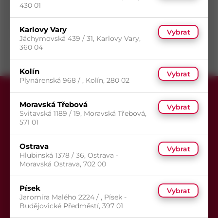
430 01
14
(245 ks)
s DPH
Skladem do 14 dní
(245 ks)
162,87
Kč
/ ks
Dostupnost na prodejnách
odběr po balení
Karlovy Vary
Vybrat
Koupit
Jáchymovská 439 / 31, Karlovy Vary,
360 04
Kolín
Vybrat
Plynárenská 968 / , Kolín, 280 02
Moravská Třebová
Vybrat
Svitavská 1189 / 19, Moravská Třebová,
571 01
Přihlaste se k odběru newsletteru,
Ostrava
Vybrat
Hlubinská 1378 / 36, Ostrava -
aby Vám už žádná akce neunikla.
Moravská Ostrava, 702 00
Písek
Vybrat
Jaromíra Malého 2224 / , Písek -
Budějovické Předměstí, 397 01