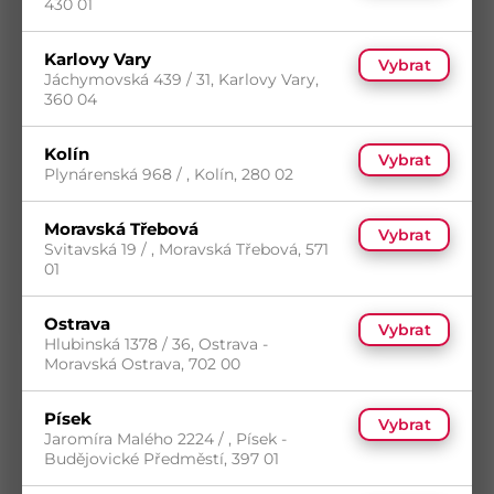
430 01
Karlovy Vary
Vybrat
Jáchymovská 439 / 31, Karlovy Vary,
360 04
Kolín
Vybrat
Plynárenská 968 / , Kolín, 280 02
Rukavice CXS BRITA BLACK, máčené v
Moravská Třebová
polyuretanu, vel. 09
Vybrat
Svitavská 19 / , Moravská Třebová, 571
Kód
PP-CA-3440-001-800-09
5
(718 ks)
01
14
(361 383 ks)
s DPH
Skladem
(368 ks)
11,86
Kč
/ ks
Ostrava
Dostupnost na prodejnách
Vybrat
Hlubinská 1378 / 36, Ostrava -
Koupit
Moravská Ostrava, 702 00
Písek
Vybrat
Jaromíra Malého 2224 / , Písek -
Budějovické Předměstí, 397 01