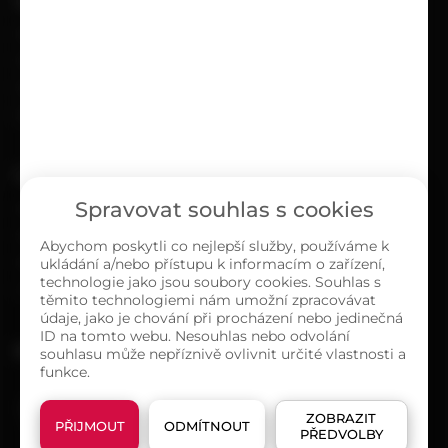
UŽITEČNÉ
Kariéra
Časté dotazy
Ochrana osobních údajů
Zásady cookies (EU)
O NÁS
Spravovat souhlas s cookies
Kontakty
Sortiment
Abychom poskytli co nejlepší služby, používáme k
ukládání a/nebo přístupu k informacím o zařízení,
Naše prodejny
technologie jako jsou soubory cookies. Souhlas s
O společnosti
těmito technologiemi nám umožní zpracovávat
údaje, jako je chování při procházení nebo jedinečná
ID na tomto webu. Nesouhlas nebo odvolání
MAPA PRODEJEN
souhlasu může nepříznivě ovlivnit určité vlastnosti a
funkce.
ZOBRAZIT
PŘIJMOUT
ODMÍTNOUT
PŘEDVOLBY