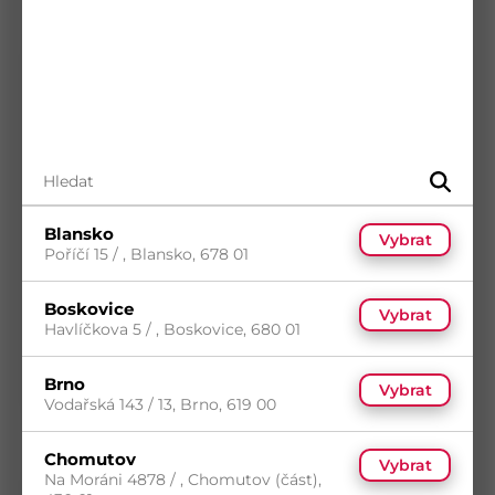
Koupit
Blansko
Vybrat
Poříčí 15 / , Blansko, 678 01
Rukavice CXS BRITA BLACK, máčené v
polyuretanu, vel. 08
Boskovice
Vybrat
Havlíčkova 5 / , Boskovice, 680 01
Kód
PP-CA-3440-001-800-08
5
(391 ks)
14
(205 524 ks)
s DPH
Skladem
(206 ks)
Brno
Vybrat
11,94
Kč
/ ks
Dostupnost na prodejnách
Vodařská 143 / 13, Brno, 619 00
Koupit
Chomutov
Vybrat
Na Moráni 4878 / , Chomutov (část),