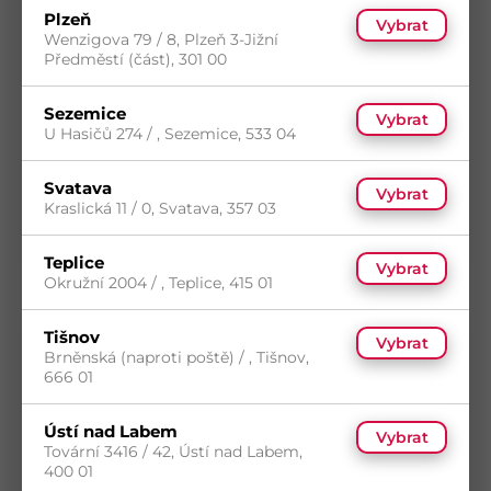
Plzeň
Vybrat
Wenzigova 79 / 8, Plzeň 3-Jižní
Předměstí (část), 301 00
Sezemice
Vybrat
U Hasičů 274 / , Sezemice, 533 04
Rukavice CXS BRITA BLACK, máčené v
polyuretanu, vel. 10
Svatava
Kód
PP-CA-3440-001-800-10
Vybrat
5
(446 ks)
Kraslická 11 / 0, Svatava, 357 03
14
(490 968 ks)
s DPH
Skladem
(111 ks)
11,82
Kč
/ ks
Dostupnost na prodejnách
Teplice
Vybrat
Okružní 2004 / , Teplice, 415 01
Koupit
Tišnov
Vybrat
Brněnská (naproti poště) / , Tišnov,
666 01
Ústí nad Labem
Vybrat
Tovární 3416 / 42, Ústí nad Labem,
400 01