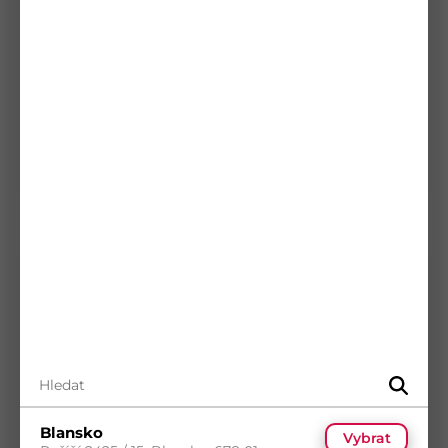
Turbo šroub 7.5x112 ocel ZB T30 cylindrická
hlava
Kód
30275A1-2
Materiál
Ocel
Povrch
Zinek bílý
5
(100 ks)
s DPH
Skladem
(1 000 ks)
4,13
Kč
/ ks
Dostupnost na prodejnách
odběr po balení
Koupit
Blansko
Vybrat