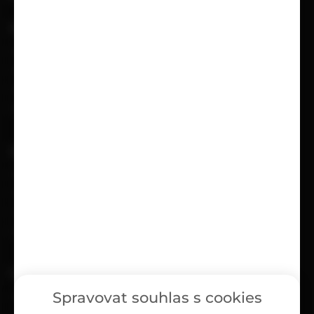
VŠE O NÁKUPU
Možnosti doručení
Možnosti platby
Obchodní podmínky
Reklamační protokol
UŽITEČNÉ
Kariéra
Časté dotazy
Ochrana osobních údajů
Zásady cookies (EU)
O NÁS
Spravovat souhlas s cookies
Kontakty