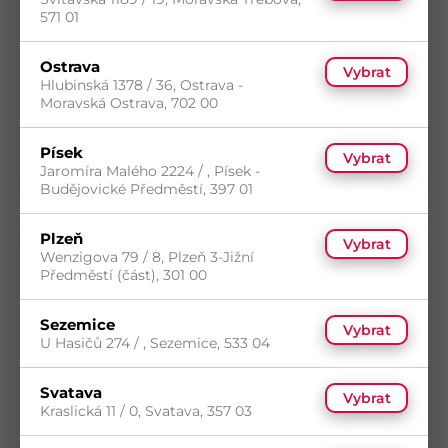
Turbo šroub 7.5x52 ocel ZB T30 cylindrická
571 01
hlava
Kód
3027552-2
Ostrava
Vybrat
Materiál
Ocel
Hlubinská 1378 / 36, Ostrava -
Povrch
Zinek bílý
Moravská Ostrava, 702 00
s DPH
Písek
Skladem
(1 150 ks)
Vybrat
1,45
Kč
/ ks
Jaromíra Malého 2224 / , Písek -
Dostupnost na prodejnách
odběr po balení
Budějovické Předměstí, 397 01
Koupit
Plzeň
Vybrat
Wenzigova 79 / 8, Plzeň 3-Jižní
Předměstí (část), 301 00
Sezemice
Vybrat
U Hasičů 274 / , Sezemice, 533 04
Svatava
Vybrat
Kraslická 11 / 0, Svatava, 357 03