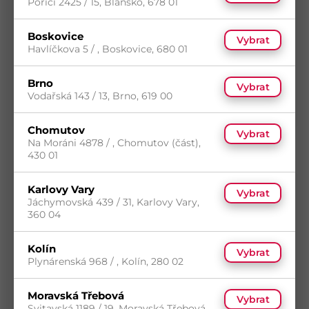
Poříčí 2425 / 15, Blansko, 678 01
Turbo šroub 7.5x72 ocel ZB T30 cylindrická
hlava
Boskovice
Vybrat
Kód
3027572-2
Havlíčkova 5 / , Boskovice, 680 01
Materiál
Ocel
Povrch
Zinek bílý
Brno
Vybrat
5
(1 725 ks)
Vodařská 143 / 13, Brno, 619 00
s DPH
Skladem
(1 000 ks)
1,74
Kč
/ ks
Dostupnost na prodejnách
odběr po balení
Chomutov
Vybrat
Koupit
Na Moráni 4878 / , Chomutov (část),
430 01
Karlovy Vary
Vybrat
Jáchymovská 439 / 31, Karlovy Vary,
360 04
Kolín
Vybrat
Plynárenská 968 / , Kolín, 280 02
Moravská Třebová
Vybrat
Svitavská 1189 / 19, Moravská Třebová,