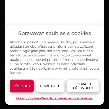
Ochrana osobních údajů
Zásady cookies (EU)
O NÁS
Spravovat souhlas s cookies
Kontakty
Sortiment
Abychom poskytli co nejlepší služby, používáme k
ukládání a/nebo přístupu k informacím o zařízení,
Naše prodejny
technologie jako jsou soubory cookies. Souhlas s
O společnosti
těmito technologiemi nám umožní zpracovávat
údaje, jako je chování při procházení nebo jedinečná
ID na tomto webu. Nesouhlas nebo odvolání
MAPA PRODEJEN
souhlasu může nepříznivě ovlivnit určité vlastnosti a
funkce.
ZOBRAZIT
PŘIJMOUT
ODMÍTNOUT
PŘEDVOLBY
Zásady cookies
Zásady ochrany osobních údajů
© 2026 Pematex všechna práva vyhrazena
Tato stránka používá soubory cookies. Klikněte pro více informací.