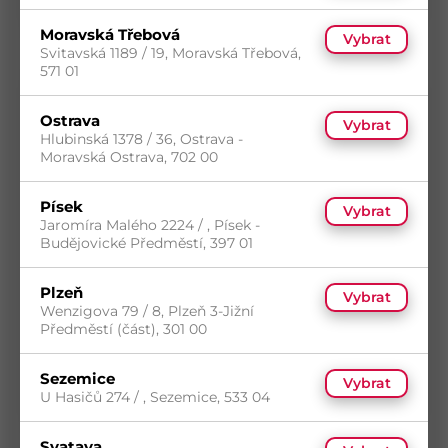
Dostupnost na prodejnách
odběr po balení
Moravská Třebová
Koupit
Vybrat
Svitavská 1189 / 19, Moravská Třebová,
571 01
Ostrava
Vybrat
Hlubinská 1378 / 36, Ostrava -
Moravská Ostrava, 702 00
Písek
Vybrat
Jaromíra Malého 2224 / , Písek -
Budějovické Předměstí, 397 01
Plzeň
FRéZA NA IZOLACI 65mm KOVOVá
Vybrat
Wenzigova 79 / 8, Plzeň 3-Jižní
Kód
404081
Předměstí (část), 301 00
Materiál
Plast
7
(54 ks)
Sezemice
Vybrat
s DPH
Skladem do 7 dní
(54 ks)
U Hasičů 274 / , Sezemice, 533 04
2 748,47
Kč
/ ks
Dostupnost na prodejnách
Koupit
Svatava