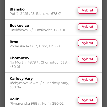
5
(3 ks)
7
(86 ks)
Blansko
s DPH
Skladem do 5 dní
(3 ks)
Vybrat
204,31
Kč
/ ks
Poříčí 2425 / 15, Blansko, 678 01
Dostupnost na prodejnách
Koupit
Boskovice
Vybrat
Havlíčkova 5 / , Boskovice, 680 01
Brno
Vybrat
Vodařská 143 / 13, Brno, 619 00
Chomutov
Vybrat
Na Moráni 4878 / , Chomutov (část),
430 01
Karlovy Vary
Vybrat
Polystyrenová zátka 70 mm
Jáchymovská 439 / 31, Karlovy Vary,
Kód
404043
360 04
Materiál
*
Kolín
Vybrat
5
(80 ks)
Plynárenská 968 / , Kolín, 280 02
s DPH
Skladem do 5 dní
(80 ks)
6,51
Kč
/ ks