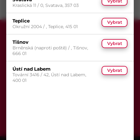
Vybrat
Kraslická 11 / 0, Svatava, 357 03
Teplice
Vybrat
Okružní 2004 / , Teplice, 415 01
Tišnov
Vybrat
Brněnská (naproti poště) / , Tišnov,
666 01
Přihlaste se k odběru newsletteru,
Ústí nad Labem
Vybrat
aby Vám už žádná akce neunikla.
Tovární 3416 / 42, Ústí nad Labem,
400 01
Odeslat