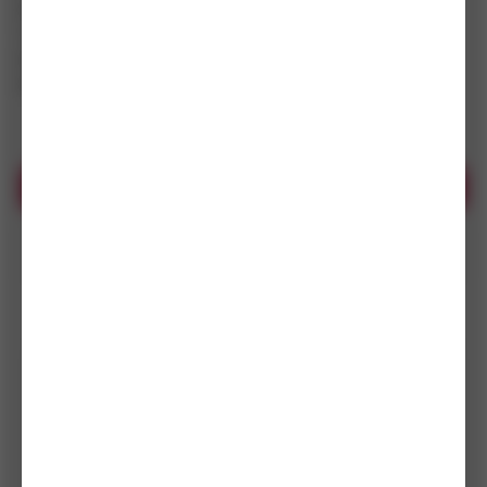
práškové lakování nebo nerezové provedení pro
maximální odolnost korozi. Ideální pro rodinné domy,
průmyslové areály, zemědělské objekty a všude, kde je
potřeba zavěsit těžké brány s dlouhou životností.
Zobrazit dle filtru
Položky:
12
Doporučené