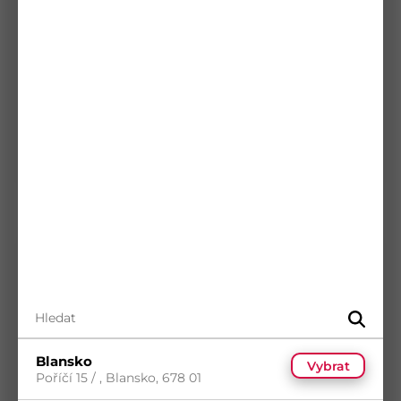
ZBO 250 Závěs brankový ozdobný
250x90x35 mm
Kód
D8122
Materiál
Ocel
Povrch
Žlutý zinek
5
(50 ks)
s DPH
Skladem
(10 ks)
0,00
Kč
/ ks
Dostupnost na prodejnách
Blansko
Vybrat
Poříčí 15 / , Blansko, 678 01