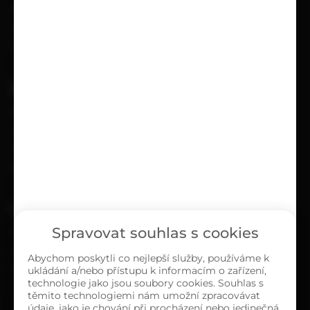
Možnosti platby
Obchodní podmínky
Reklamační protokol
UŽITEČNÉ
Kariéra
Časté dotazy
Ochrana osobních údajů
Zásady cookies (EU)
O NÁS
Spravovat souhlas s cookies
Kontakty
Sortiment
Abychom poskytli co nejlepší služby, používáme k
ukládání a/nebo přístupu k informacím o zařízení,
Naše prodejny
technologie jako jsou soubory cookies. Souhlas s
O společnosti
těmito technologiemi nám umožní zpracovávat
údaje, jako je chování při procházení nebo jedinečná