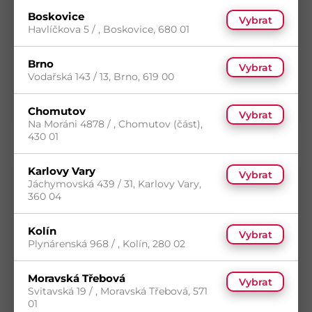
Boskovice
Vybrat
ZBL 100 Závěs brankový 100x25x1,5mm
Havlíčkova 5 / , Boskovice, 680 01
Kód
D8130
Materiál
Ocel
Brno
Povrch
Žlutý zinek
Vybrat
Vodařská 143 / 13, Brno, 619 00
5
(87 ks)
s DPH
Skladem
(11 ks)
Chomutov
0,00
Kč
/ ks
Vybrat
Dostupnost na prodejnách
Na Moráni 4878 / , Chomutov (část),
430 01
Karlovy Vary
Vybrat
Jáchymovská 439 / 31, Karlovy Vary,
360 04
Kolín
Vybrat
Plynárenská 968 / , Kolín, 280 02
Moravská Třebová
Vybrat
Svitavská 19 / , Moravská Třebová, 571
01