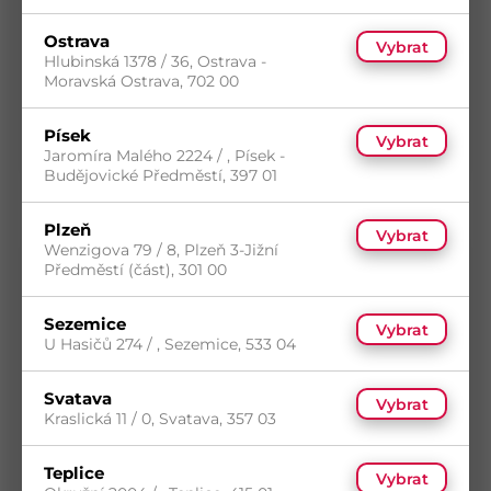
ZBO 350 Závěs brankový ozdobný
350x90x35 mm
Ostrava
Kód
D8123
Vybrat
Hlubinská 1378 / 36, Ostrava -
Materiál
Ocel
Moravská Ostrava, 702 00
Povrch
Žlutý zinek
5
(49 ks)
Písek
Vybrat
s DPH
Skladem
(9 ks)
Jaromíra Malého 2224 / , Písek -
0,00
Kč
/ ks
Dostupnost na prodejnách
Budějovické Předměstí, 397 01
Plzeň
Vybrat
Wenzigova 79 / 8, Plzeň 3-Jižní
Předměstí (část), 301 00
Sezemice
Vybrat
U Hasičů 274 / , Sezemice, 533 04
Svatava
Vybrat
Kraslická 11 / 0, Svatava, 357 03
Teplice
ZB 400 Závěs brankový 400x45x90x35x3,0
Vybrat