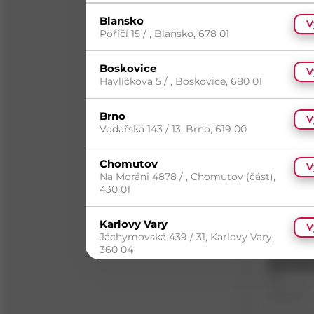
Blansko
Skladem
(2
V
Dostupnost 
Poříčí 15 / , Blansko, 678 01
prodejnách
Boskovice
V
Havlíčkova 5 / , Boskovice, 680 01
Brno
V
Vodařská 143 / 13, Brno, 619 00
Chomutov
V
Na Moráni 4878 / , Chomutov (část),
430 01
Karlovy Vary
V
Jáchymovská 439 / 31, Karlovy Vary,
360 04
WSWP 50
zpevněná
Kód
Kolín
V
Materiál
Plynárenská 968 / , Kolín, 280 02