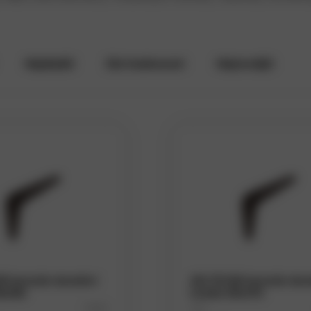
Nejdražší
Dle hodnocení
Nejnovější
R konzole stavební
WS 175 BR konzole stav
5x150
hnědá 150x175
D5032
Kód