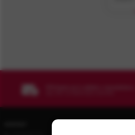
Kraslická 11 / 0, Svatava, 357 03
Teplice
V
Okružní 2004 / , Teplice, 415 01
Tišnov
V
Brněnská (naproti poště) / , Tišnov,
666 01
Ústí nad Labem
V
Tovární 3416 / 42, Ústí nad Labem,
400 01
Přihlaste se k odběru newsletteru
aby Vám už žádná akce neunikla.
KONTAKT
VŠE O NÁKUPU
+420 602 601 913
Možnosti doručení
K