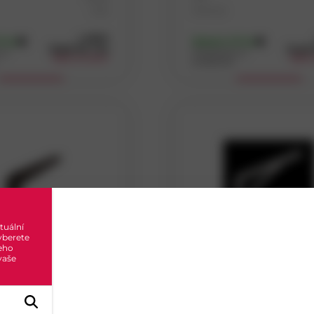
Ocel
Materiál
5
(172 ks)
s DPH
7 ks)
Skladem
(17 ks)
13,00
Kč
/ ks
14,45
na
Dostupnost na
odběr po balení
odběr 
prodejnách
Koupit
Koupit
tuální
yberete
eho
 vaše
R konzole stavební
WSWP 400 konzole
5x100
zpevněná 400x250x4,0 
D5012
Kód
Ocel
Materiál