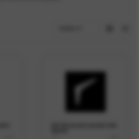
Položky:
12
ební
WS 175 konzole stavební bílá
150x175
D5042
Kód
D5041