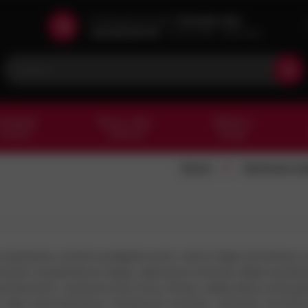
Potřebujete poradit?
Zavolejte nám!
+420 602 601 913
Po-Pá 7:00 - 15:30 hod
esařské
Barvy, laky,
Nářadí a
kování
chemie
stroje
/
Domů
Spojovací ma
júhelníku určené k podepření polic, trámů, žlabů, klimatizací, s
ole, trojúhelníkové vzpěry, dekorativní konzole, těžké nosníkové
ozinkováním, nerezové oceli, litiny, hliníku, někdy dřeva. Dos
ebo chemické kotvy. Vhodné pro interiéry i exteriéry. Kombinuj