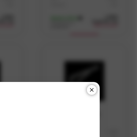
Ocel
Materiál
Ocel
5
(98 ks)
5
(115 ks)
s DPH
s DPH
Skladem
(19 ks)
Kč
/ ks
14,45
Kč
/ ks
Dostupnost na
po balení
odběr po balení
prodejnách
Koupit
WSWP 300 G konzole
bílá
zpevněná200x300
galvanizovaná
D5196
Kód
D5195
Ocel