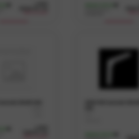
s DPH
1 ks)
Skladem
(24 ks)
201,94
Kč
/ ks
107,01
ybrat
na
Dostupnost na
odběr po balení
odběr 
prodejnách
Koupit
Koupit
ybrat
ybrat
ybrat
onzole 50x50 bílá
WSM 100 konzole 100x
bílá
D5156
Kód
Ocel
ybrat
Materiál
5
(114 ks)
s DPH
1 ks)
11,06
Kč
/ ks
na
Skladem
(24 ks)
ybrat
odběr po balení
18,08