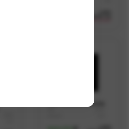
Materiál
Ocel
5
(58 ks)
5
(35 ks)
s DPH
Kč
/ ks
s DPH
Skladem
(14 ks)
po balení
120,16
Kč
/ ks
Dostupnost na
odběr po balení
prodejnách
Koupit
WSM 75 konzole 75x75 bílá
Kód
D5157
D5194
Materiál
Ocel
Ocel
5
(537 ks
5
(67 ks)
s DPH
Skladem
(10 ks)