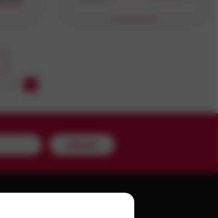
po balení
Koupit
…
10
Odeslat
A PRODEJEN