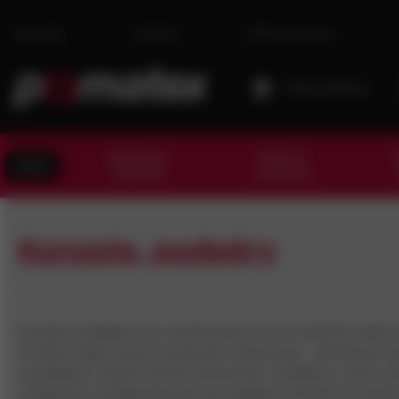
Novinky
Kariéra
Dárková karta
Moje prodejna
Spojovací
Kotevní
T
AKCE
materiál
technika
Konzole, podpěry
Konzole a podpěry jsou nosné prvky ve tvaru úhelníku nebo tro
na stěnu nebo nosnou konstrukci. Různé typy - úhelníkové konz
k podepření různých prvků a konstrukcí. Vyráběny z oceli s p
a designech od jednoduchých po zdobené. Montáž na šrouby n