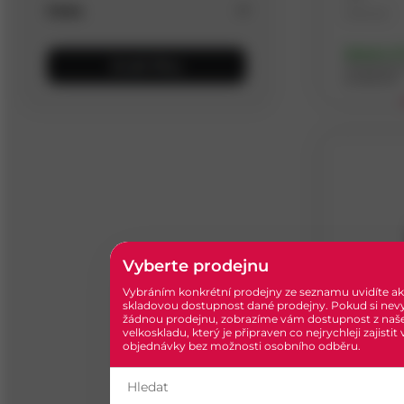
Cena
Materiál
Skladem
(1
Zrušit filtry
Dostupnost 
prodejnách
Vyberte prodejnu
Vybráním konkrétní prodejny ze seznamu uvidíte ak
skladovou dostupnost dané prodejny. Pokud si nev
žádnou prodejnu, zobrazíme vám dostupnost z naš
velkoskladu, který je připraven co nejrychleji zajistit
WS 100 B
objednávky bez možnosti osobního odběru.
hnědá 7
Kód
Materiál