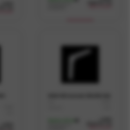
15,60
Kč
/ ks
s DPH
Dostupnost na
odběr po balení
Kč
/ ks
prodejnách
po balení
Koupit
100
WSM 130 konzole 130x130 bílá
Kód
D5159
D5158
Materiál
Ocel
Ocel
5
(357 ks
5
(148 ks)
s DPH
Skladem
(23 ks)
20,45
Kč
/ ks
s DPH
Dostupnost na
odběr po balení
Kč
/ ks
prodejnách