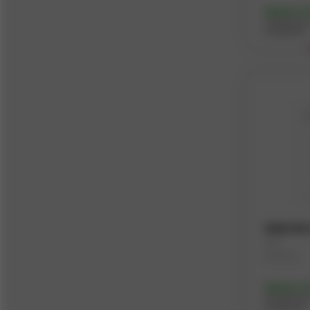
Skladem
(1
Moravská Třebová
V
Dostupnost 
Svitavská 19 / , Moravská Třebová,
prodejnách
571 01
Ostrava
V
Hlubinská 1378 / 36, Ostrava -
Moravská Ostrava, 702 00
Písek
V
Jaromíra Malého 2224 / , Písek -
Budějovické Předměstí, 397 01
Plzeň
V
Wenzigova 79 / 8, Plzeň 3-Jižní
Předměstí (část), 301 00
WSM 50 k
Kód
Sezemice
Materiál
V
U Hasičů 274 / , Sezemice, 533 04
Skladem
(1
Dostupnost 
Svatava
V
prodejnách