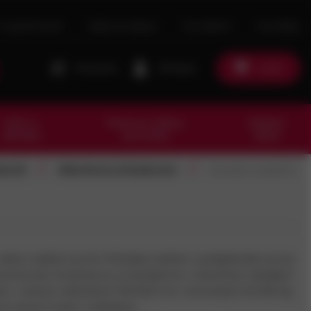
O společnosti
Naše prodejny
Ke stažení
Kontakty
Porovnat
Přihlásit
Košík
Dům a
Pracovní oděvy,
Ostatní
zahrada
pomůcky
zboží
/
/
teriál
Nábytkové příslušenství
Konzole, podpěry
větel a dalších prvků. Přenášejí zatížení z podepřeného prvku
 konzole. Používají se ve stavebnictví, interiérech, fasádách
tupné v různých velikostech 100-600 mm, nosnostech 20-500 kg
í nosnou funkci s estetikou.