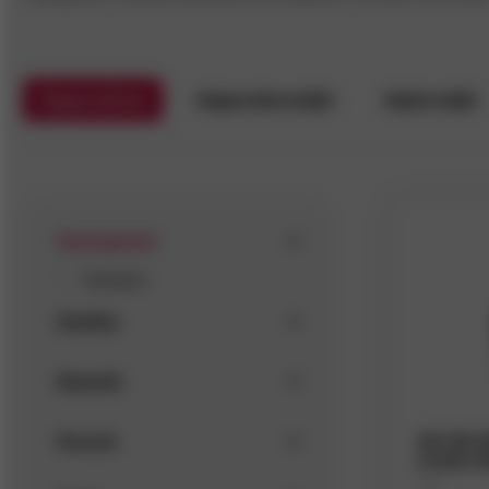
Doporučené
Nejprodávanější
Nejlevnější
Dostupnost
Skladem
Značka
Rozměr
Povrch
WS 150 B
hnědá 12
Kód