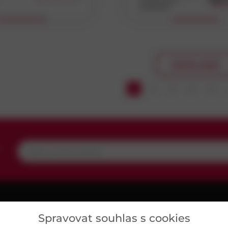
Dostupnost na
odběr 
prodejnách
Koupit
Koupit
ybrat
Načíst další
ybrat
1
2
3
4
5
ybrat
,
UŽITEČNÉ
O NÁS
MAP
Spravovat souhlas s cookies
ariéra
Kontakty