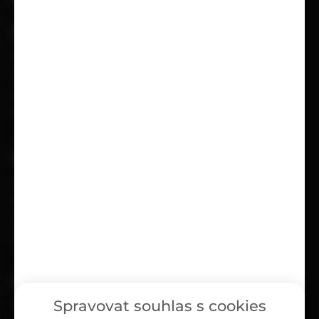
VŠE O NÁKUPU
Možnosti doručení
Možnosti platby
Obchodní podmínky
Reklamační protokol
UŽITEČNÉ
Kariéra
Časté dotazy
Ochrana osobních údajů
Zásady cookies (EU)
O NÁS
Spravovat souhlas s cookies
Kontakty