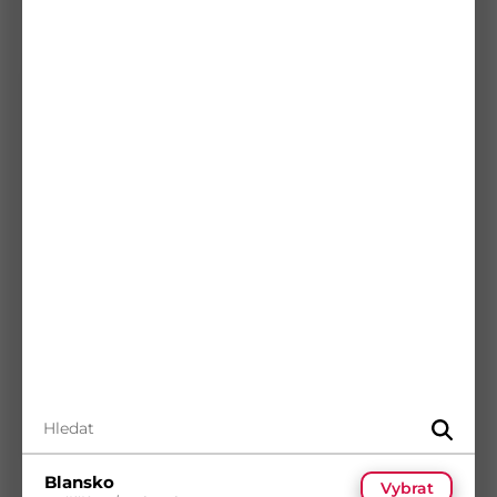
Koupit
Podložka pr.36/95 Buldog
Kód
B 13-03
Materiál
Ocel
Povrch
Bílý zinek
5
(536 ks)
14
(6 023 ks)
s DPH
Skladem
(129 ks)
24,53
Kč
/ ks
Dostupnost na prodejnách
Koupit
Blansko
Vybrat