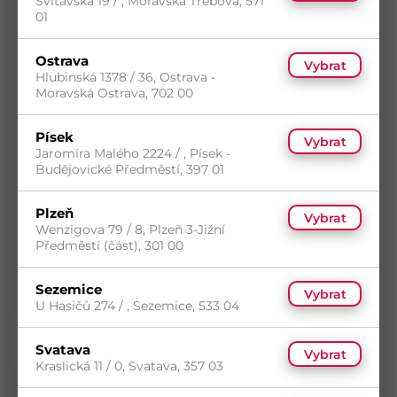
Svitavská 19 / , Moravská Třebová, 571
01
Ostrava
Vybrat
Hlubinská 1378 / 36, Ostrava -
Moravská Ostrava, 702 00
Písek
Vybrat
Jaromíra Malého 2224 / , Písek -
Budějovické Předměstí, 397 01
Spojovací deska 40x120 BV/DS
Kód
B 03-010412
Plzeň
Vybrat
Materiál
Ocel
Wenzigova 79 / 8, Plzeň 3-Jižní
Povrch
TZN
Předměstí (část), 301 00
5
(199 ks)
s DPH
Sezemice
Skladem
(97 ks)
Vybrat
10,86
Kč
/ ks
Dostupnost na prodejnách
U Hasičů 274 / , Sezemice, 533 04
Koupit
Svatava
Vybrat
Kraslická 11 / 0, Svatava, 357 03