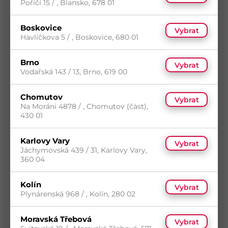
Poříčí 15 / , Blansko, 678 01
Boskovice
Vybrat
Havlíčkova 5 / , Boskovice, 680 01
Brno
Vybrat
Vodařská 143 / 13, Brno, 619 00
Chomutov
Vybrat
Na Moráni 4878 / , Chomutov (část),
430 01
Spojovací deska 80x240 BV/DS
Kód
B 03-010824
Karlovy Vary
Vybrat
Materiál
Ocel
Jáchymovská 439 / 31, Karlovy Vary,
Povrch
TZN
360 04
5
(94 ks)
s DPH
Skladem do 5 dní
(94 ks)
Kolín
Vybrat
36,69
Kč
/ ks
Dostupnost na prodejnách
Plynárenská 968 / , Kolín, 280 02
Koupit
Moravská Třebová
Vybrat