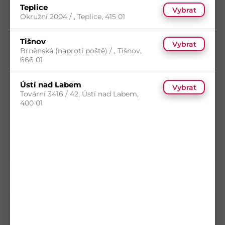
Teplice
Vybrat
Okružní 2004 / , Teplice, 415 01
Tišnov
Vybrat
Brněnská (naproti poště) / , Tišnov,
666 01
Ústí nad Labem
Vybrat
Spojovací deska 40x80 BV/DS
Tovární 3416 / 42, Ústí nad Labem,
Kód
B 03-080412
400 01
Materiál
Ocel
Povrch
Zinek žárový
5
(514 ks)
s DPH
Skladem
(127 ks)
7,15
Kč
/ ks
Dostupnost na prodejnách
Koupit