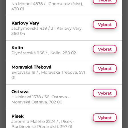
Na Moráni 4878 / , Chomutov (část),
430 01
Karlovy Vary
Vybrat
Jáchymovská 439 / 31, Karlovy Vary,
360 04
Kolín
Vybrat
Plynárenská 968 / , Kolín, 280 02
Colgate zubní pasta Advanced White
Charcoal, 75 ml
Moravská Třebová
Vybrat
Svitavská 19 / , Moravská Třebová, 571
Kód
BH-885050
01
14
(204 ks)
s DPH
Skladem do 14 dní
(204 ks)
59,44
Kč
/ ks
Ostrava
Dostupnost na prodejnách
Vybrat
odběr po balení
Hlubinská 1378 / 36, Ostrava -
Koupit
Moravská Ostrava, 702 00
Písek
Vybrat
Jaromíra Malého 2224 / , Písek -
Budějovické Předměstí, 397 01