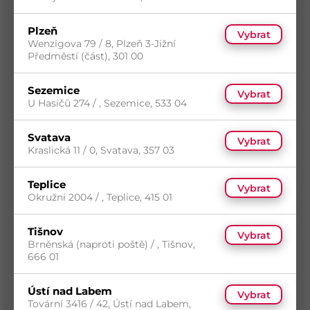
Plzeň
Vybrat
Wenzigova 79 / 8, Plzeň 3-Jižní
Předměstí (část), 301 00
Sezemice
Vybrat
U Hasičů 274 / , Sezemice, 533 04
Colgate zubní pasta Cavity Protection, 75
ml
Svatava
Kód
BH-885058
Vybrat
Kraslická 11 / 0, Svatava, 357 03
14
(1 684 ks)
Skladem do 14 dní
s DPH
(1 684 ks)
39,37
Kč
/ ks
Teplice
Dostupnost na prodejnách
odběr po balení
Vybrat
Okružní 2004 / , Teplice, 415 01
Koupit
Tišnov
Vybrat
Brněnská (naproti poště) / , Tišnov,
666 01
Ústí nad Labem
Vybrat
Tovární 3416 / 42, Ústí nad Labem,