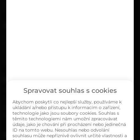
Reklamační protokol
UŽITEČNÉ
Kariéra
Časté dotazy
Ochrana osobních údajů
Zásady cookies (EU)
O NÁS
Spravovat souhlas s cookies
Kontakty
Sortiment
Abychom poskytli co nejlepší služby, používáme k
ukládání a/nebo přístupu k informacím o zařízení,
Naše prodejny
technologie jako jsou soubory cookies. Souhlas s
O společnosti
těmito technologiemi nám umožní zpracovávat
údaje, jako je chování při procházení nebo jedinečná
ID na tomto webu. Nesouhlas nebo odvolání
MAPA PRODEJEN
souhlasu může nepříznivě ovlivnit určité vlastnosti a