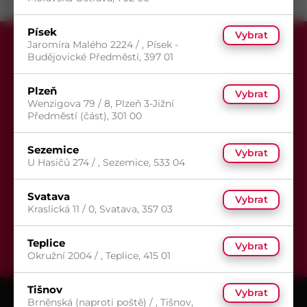
Písek
Vybrat
Jaromíra Malého 2224 / , Písek -
Budějovické Předměstí, 397 01
Plzeň
Vybrat
Wenzigova 79 / 8, Plzeň 3-Jižní
Předměstí (část), 301 00
Přihlaste se k odběru newsletteru,
aby Vám už žádná akce neunikla.
Sezemice
Vybrat
U Hasičů 274 / , Sezemice, 533 04
Svatava
Vybrat
Kraslická 11 / 0, Svatava, 357 03
Odeslat
Teplice
Vybrat
Okružní 2004 / , Teplice, 415 01
Tišnov
Vybrat
Brněnská (naproti poště) / , Tišnov,