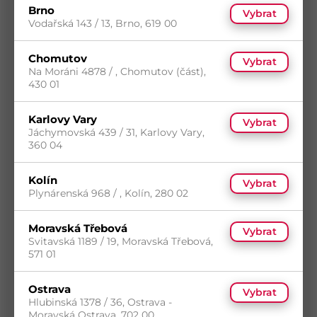
Brno
Koupit
Vybrat
Vodařská 143 / 13, Brno, 619 00
Chomutov
Vybrat
Na Moráni 4878 / , Chomutov (část),
430 01
Karlovy Vary
Vybrat
Jáchymovská 439 / 31, Karlovy Vary,
360 04
Kolín
Vybrat
Plynárenská 968 / , Kolín, 280 02
Zásobník na ZZ ručníky bílý
Kód
DG-CO-ZKZHP000197
Moravská Třebová
Vybrat
Svitavská 1189 / 19, Moravská Třebová,
s DPH
571 01
Skladem
(8 ks)
509,70
Kč
/ ks
Dostupnost na prodejnách
Koupit
Ostrava
Vybrat
Hlubinská 1378 / 36, Ostrava -
Moravská Ostrava, 702 00