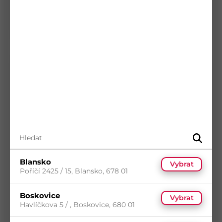
s DPH
Skladem
(23 ks)
359,55
Kč
/ ks
Dostupnost na prodejnách
Koupit
Blansko
Vybrat
Dávkovač mýdla zpěňovač 500ml bílý
Poříčí 2425 / 15, Blansko, 678 01
Kód
DG-CO-ZKZDV005099
Boskovice
Vybrat
Havlíčkova 5 / , Boskovice, 680 01
s DPH
Skladem
(16 ks)
437,60
Kč
/ ks
Dostupnost na prodejnách