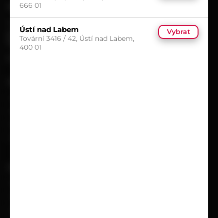
666 01
KONTAKT
+420 602 601 913
Ústí nad Labem
Vybrat
obchod@pematex.cz
Tovární 3416 / 42, Ústí nad Labem,
SLEDUJTE NÁS
400 01
Facebook
VŠE O NÁKUPU
Možnosti doručení
Možnosti platby
Obchodní podmínky
Reklamační protokol
UŽITEČNÉ
Kariéra
Časté dotazy
Ochrana osobních údajů