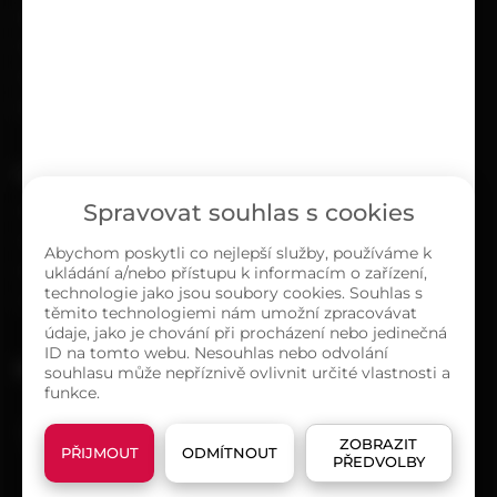
Kariéra
Časté dotazy
Ochrana osobních údajů
Zásady cookies (EU)
O NÁS
Spravovat souhlas s cookies
Kontakty
Sortiment
Abychom poskytli co nejlepší služby, používáme k
ukládání a/nebo přístupu k informacím o zařízení,
Naše prodejny
technologie jako jsou soubory cookies. Souhlas s
O společnosti
těmito technologiemi nám umožní zpracovávat
údaje, jako je chování při procházení nebo jedinečná
ID na tomto webu. Nesouhlas nebo odvolání
MAPA PRODEJEN
souhlasu může nepříznivě ovlivnit určité vlastnosti a
funkce.
ZOBRAZIT
PŘIJMOUT
ODMÍTNOUT
PŘEDVOLBY