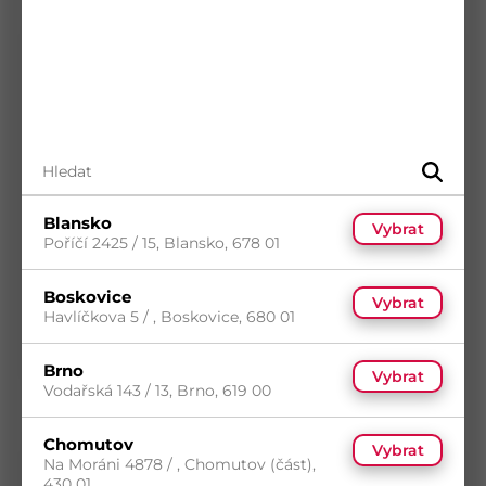
Blansko
Vybrat
Poříčí 2425 / 15, Blansko, 678 01
Tkanina stínící 1.5x10m 150g/m2 HDPE UV
Kód
LE45461
Boskovice
Vybrat
5
(2 ks)
Havlíčkova 5 / , Boskovice, 680 01
14
(100 ks)
s DPH
Skladem do 5 dní
(2 ks)
354,40
Kč
/ ks
Brno
Dostupnost na prodejnách
Vybrat
Vodařská 143 / 13, Brno, 619 00
Koupit
Chomutov
Vybrat
Na Moráni 4878 / , Chomutov (část),
430 01