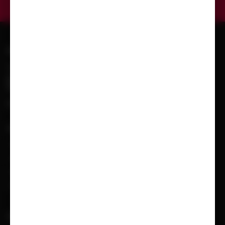
KONTAKT
+420 602 601 913
obchod@pematex.cz
SLEDUJTE NÁS
Facebook
VŠE O NÁKUPU
Možnosti doručení
Možnosti platby
Obchodní podmínky
Reklamační protokol
UŽITEČNÉ