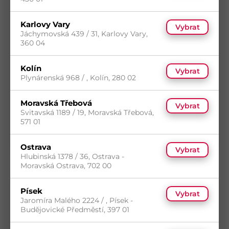
Karlovy Vary
Vybrat
Jáchymovská 439 / 31, Karlovy Vary,
360 04
Kolín
Vybrat
Plynárenská 968 / , Kolín, 280 02
Tkanina stínící 1x10m 150g/m2 HDPE UV
Kód
LE45460
Moravská Třebová
Vybrat
Svitavská 1189 / 19, Moravská Třebová,
5
(3 ks)
571 01
14
(100 ks)
s DPH
Skladem do 5 dní
(3 ks)
245,28
Kč
/ ks
Dostupnost na prodejnách
Ostrava
Vybrat
Koupit
Hlubinská 1378 / 36, Ostrava -
Moravská Ostrava, 702 00
Písek
Vybrat
Jaromíra Malého 2224 / , Písek -
Budějovické Předměstí, 397 01