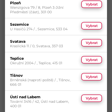
Plzeň
Vybrat
Wenzigova 79 / 8, Plzeň 3-Jižní
Předměstí (část), 301 00
Sezemice
Vybrat
Tkanina stínící 2x10m 150g/m2 HDPE UV
U Hasičů 274 / , Sezemice, 533 04
Kód
LE45462
5
(3 ks)
Svatava
Vybrat
14
(100 ks)
Kraslická 11 / 0, Svatava, 357 03
s DPH
Skladem do 5 dní
(3 ks)
465,52
Kč
/ ks
Dostupnost na prodejnách
Teplice
Vybrat
Koupit
Okružní 2004 / , Teplice, 415 01
Tišnov
Vybrat
Brněnská (naproti poště) / , Tišnov,
666 01
Ústí nad Labem
Vybrat
Tovární 3416 / 42, Ústí nad Labem,
400 01