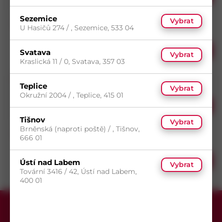
Dostupnost na
/ ks
prodejnách
Sezemice
Vybrat
Podložka Schnorr VS 24x36x2,5 ZB
U Hasičů 274 / , Sezemice, 533 04
5
(1 ks)
7
(328 ks)
Skladem do 5 dní
s DPH
(1 ks)
Koupit
39,54
Kč
Svatava
Vybrat
Dostupnost na
/ ks
Kraslická 11 / 0, Svatava, 357 03
prodejnách
Podložka Schnorr VS 27x39x2,5 ZB
Teplice
Vybrat
14
(200 ks)
Skladem do 14 dní
Okružní 2004 / , Teplice, 415 01
s DPH
(200 ks)
Koupit
41,75
Kč
Dostupnost na
/ ks
Tišnov
prodejnách
Vybrat
Brněnská (naproti poště) / , Tišnov,
5
(21 ks)
Podložka Schnorr VS 30x45x2,5 ZB
666 01
7
(184 ks)
14
(200 ks)
Skladem do 5 dní
s DPH
(21 ks)
Koupit
56,44
Kč
Ústí nad Labem
Vybrat
Dostupnost na
/ ks
Tovární 3416 / 42, Ústí nad Labem,
prodejnách
400 01