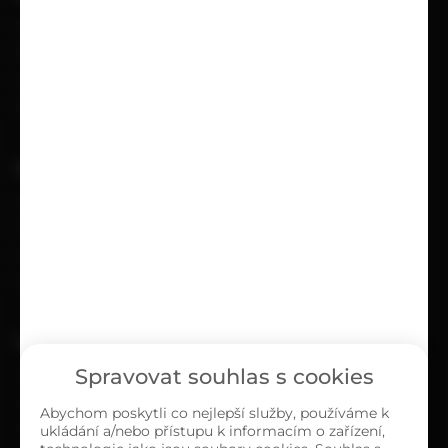
Možnosti doručení
Možnosti platby
Obchodní podmínky
Reklamační protokol
UŽITEČNÉ
Kariéra
Časté dotazy
Ochrana osobních údajů
Zásady cookies (EU)
O NÁS
Spravovat souhlas s cookies
Kontakty
Sortiment
Abychom poskytli co nejlepší služby, používáme k
ukládání a/nebo přístupu k informacím o zařízení,
Naše prodejny