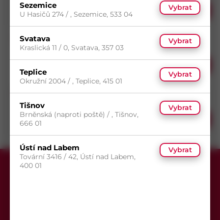
s DPH
Sezemice
(1 800 ks)
Vybrat
Koupit
22,22
Kč
U Hasičů 274 / , Sezemice, 533 04
Dostupnost na
/ ks
prodejnách
Svatava
Podložka Schnorr VS 24x36x2,5 BP
Vybrat
7
(75 ks)
Kraslická 11 / 0, Svatava, 357 03
14
(1 600 ks)
Skladem do 7 dní
s DPH
(75 ks)
Koupit
31,44
Kč
Dostupnost na
Teplice
/ ks
Vybrat
prodejnách
Okružní 2004 / , Teplice, 415 01
5
(50 ks)
Podložka Schnorr VS 30x45x2,5 BP
7
(148 ks)
Tišnov
14
(600 ks)
Skladem do 5 dní
Vybrat
s DPH
Brněnská (naproti poště) / , Tišnov,
(50 ks)
Koupit
45,86
Kč
666 01
Dostupnost na
/ ks
prodejnách
Ústí nad Labem
Vybrat
Tovární 3416 / 42, Ústí nad Labem,
400 01
Přihlaste se k odběru newsletteru,