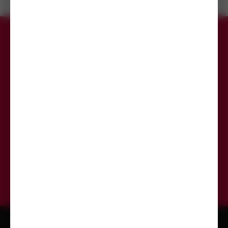
Přihlaste se k odběru newsletteru,
aby Vám už žádná akce neunikla.
Odeslat