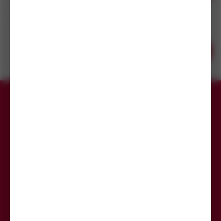
prodejnách
Podložka ISO 7089/DIN 125A ocel 200 HV 37 (M36)
5
(76 ks)
ZB
7
(346 ks)
14
(1 300 ks)
Skladem do 5 dní
s DPH
(76 ks)
Koupit
55,50
Kč
Dostupnost na
/ ks
prodejnách
Přihlaste se k odběru newsletteru,
aby Vám už žádná akce neunikla.