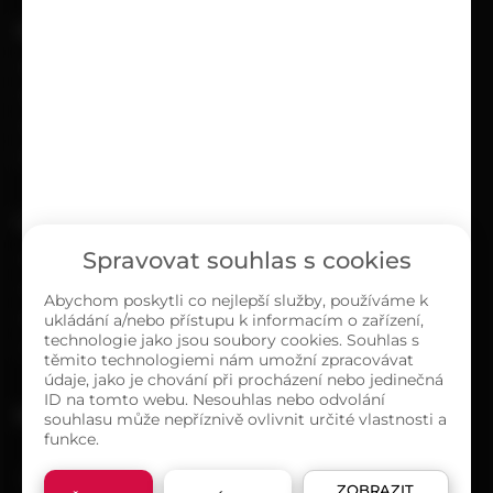
UŽITEČNÉ
Kariéra
Časté dotazy
Ochrana osobních údajů
Zásady cookies (EU)
O NÁS
Spravovat souhlas s cookies
Kontakty
Sortiment
Abychom poskytli co nejlepší služby, používáme k
ukládání a/nebo přístupu k informacím o zařízení,
Naše prodejny
technologie jako jsou soubory cookies. Souhlas s
O společnosti
těmito technologiemi nám umožní zpracovávat
údaje, jako je chování při procházení nebo jedinečná
ID na tomto webu. Nesouhlas nebo odvolání
MAPA PRODEJEN
souhlasu může nepříznivě ovlivnit určité vlastnosti a
funkce.
ZOBRAZIT