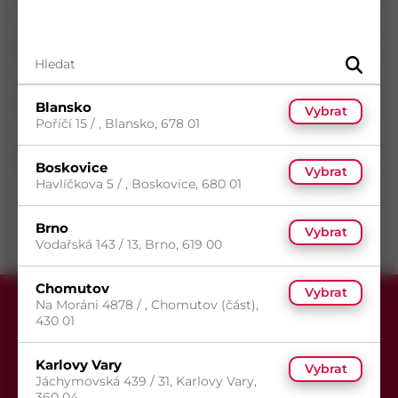
Průměr
10
mm
Délka
240
mm
Povrch
Zinek žlutý
Typ drážky
Torx
Blansko
Vybrat
Poříčí 15 / , Blansko, 678 01
Typ hlavy
Talířová hlava
Typ závitu
Neunifikovaný závit
Boskovice
Vybrat
Havlíčkova 5 / , Boskovice, 680 01
Směr závitu
Pravý
Brno
Vybrat
Vodařská 143 / 13, Brno, 619 00
Chomutov
Vybrat
Na Moráni 4878 / , Chomutov (část),
430 01
Karlovy Vary
Vybrat
Jáchymovská 439 / 31, Karlovy Vary,
360 04