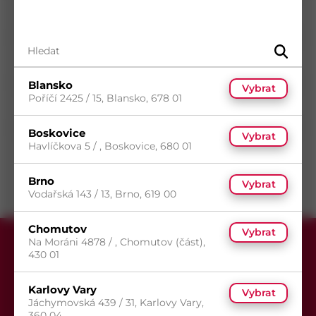
Průměr
4,5
mm
Délka
80
mm
Povrch
Zinek žlutý
Typ drážky
Torx
Blansko
Vybrat
Poříčí 2425 / 15, Blansko, 678 01
Typ hlavy
Zápustná hlava
Typ závitu
Neunifikovaný závit
Boskovice
Vybrat
Havlíčkova 5 / , Boskovice, 680 01
Směr závitu
Pravý
Brno
Vybrat
Vodařská 143 / 13, Brno, 619 00
Chomutov
Vybrat
Na Moráni 4878 / , Chomutov (část),
430 01
Karlovy Vary
Vybrat
Jáchymovská 439 / 31, Karlovy Vary,
360 04