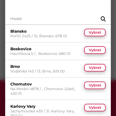
Průměr
8
mm
Délka
380
mm
Povrch
Zinek žlutý
Typ drážky
Torx
Blansko
Vybrat
Poříčí 2425 / 15, Blansko, 678 01
Typ hlavy
Zápustná hlava
Typ závitu
Neunifikovaný závit
Boskovice
Vybrat
Havlíčkova 5 / , Boskovice, 680 01
Směr závitu
Pravý
Brno
Vybrat
Vodařská 143 / 13, Brno, 619 00
Chomutov
Vybrat
Na Moráni 4878 / , Chomutov (část),
430 01
Karlovy Vary
Vybrat
Jáchymovská 439 / 31, Karlovy Vary,
360 04