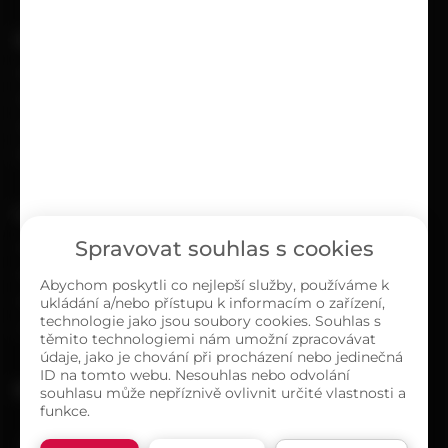
UŽITEČNÉ
Kariéra
Časté dotazy
Ochrana osobních údajů
Zásady cookies (EU)
O NÁS
Spravovat souhlas s cookies
Kontakty
Sortiment
Abychom poskytli co nejlepší služby, používáme k
ukládání a/nebo přístupu k informacím o zařízení,
Naše prodejny
technologie jako jsou soubory cookies. Souhlas s
O společnosti
těmito technologiemi nám umožní zpracovávat
údaje, jako je chování při procházení nebo jedinečná
ID na tomto webu. Nesouhlas nebo odvolání
MAPA PRODEJEN
souhlasu může nepříznivě ovlivnit určité vlastnosti a
funkce.