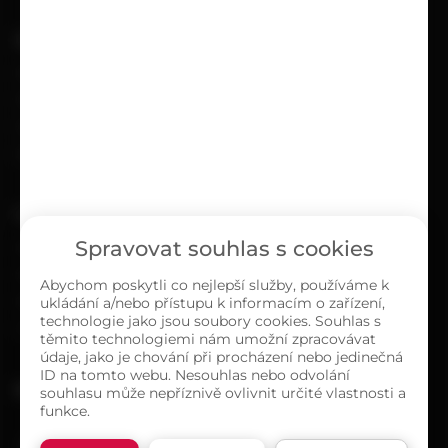
UŽITEČNÉ
Kariéra
Časté dotazy
Ochrana osobních údajů
Zásady cookies (EU)
O NÁS
Spravovat souhlas s cookies
Kontakty
Sortiment
Abychom poskytli co nejlepší služby, používáme k
ukládání a/nebo přístupu k informacím o zařízení,
Naše prodejny
technologie jako jsou soubory cookies. Souhlas s
O společnosti
těmito technologiemi nám umožní zpracovávat
údaje, jako je chování při procházení nebo jedinečná
ID na tomto webu. Nesouhlas nebo odvolání
MAPA PRODEJEN
souhlasu může nepříznivě ovlivnit určité vlastnosti a
funkce.