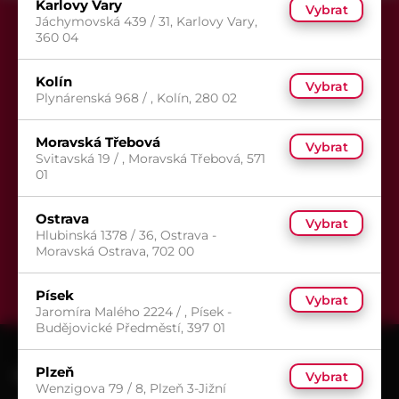
Karlovy Vary
Vybrat
Jáchymovská 439 / 31, Karlovy Vary,
360 04
Kolín
Vybrat
Plynárenská 968 / , Kolín, 280 02
Přihlaste se k odběru newsletteru,
aby Vám už žádná akce neunikla.
Moravská Třebová
Vybrat
Svitavská 19 / , Moravská Třebová, 571
01
Ostrava
Vybrat
Hlubinská 1378 / 36, Ostrava -
Moravská Ostrava, 702 00
Odeslat
Písek
Vybrat
Jaromíra Malého 2224 / , Písek -
Budějovické Předměstí, 397 01
Plzeň
KONTAKT
Vybrat
Wenzigova 79 / 8, Plzeň 3-Jižní