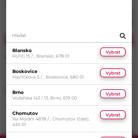
Skladem do 5 dní
(15 ks)
Dostupnost na prodejnách
s DPH
–
+
411,41
Kč / ks
Koupit
Blansko
Vybrat
Poříčí 15 / , Blansko, 678 01
Boskovice
Vybrat
Havlíčkova 5 / , Boskovice, 680 01
Technické specifikace
Popis
Dotazy
(
Vlastnosti
Brno
Vybrat
Vodařská 143 / 13, Brno, 619 00
Délka
300
mm
Chomutov
Vybrat
Na Moráni 4878 / , Chomutov (část),
430 01