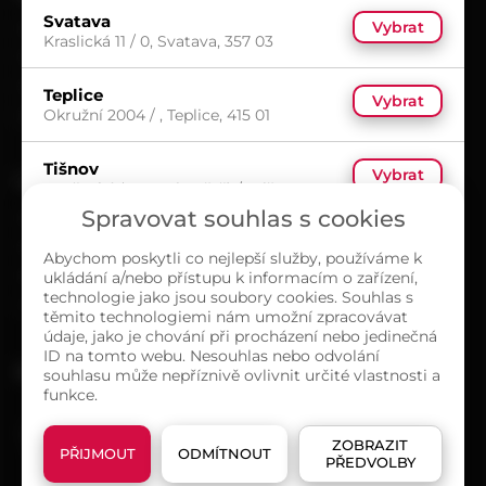
Svatava
Vybrat
Kariéra
Kraslická 11 / 0, Svatava, 357 03
Časté dotazy
Ochrana osobních údajů
Teplice
Vybrat
Okružní 2004 / , Teplice, 415 01
Zásady cookies (EU)
Tišnov
Vybrat
O NÁS
Brněnská (naproti poště) / , Tišnov,
666 01
Spravovat souhlas s cookies
Kontakty
Sortiment
Abychom poskytli co nejlepší služby, používáme k
Ústí nad Labem
Vybrat
ukládání a/nebo přístupu k informacím o zařízení,
Naše prodejny
Tovární 3416 / 42, Ústí nad Labem,
technologie jako jsou soubory cookies. Souhlas s
400 01
O společnosti
těmito technologiemi nám umožní zpracovávat
údaje, jako je chování při procházení nebo jedinečná
ID na tomto webu. Nesouhlas nebo odvolání
MAPA PRODEJEN
souhlasu může nepříznivě ovlivnit určité vlastnosti a
funkce.
ZOBRAZIT
PŘIJMOUT
ODMÍTNOUT
PŘEDVOLBY