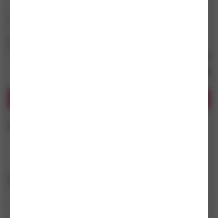
0
x hodnoceno
0
x dotazů
5
(3 ks)
14
(697 ks)
Skladem
(11 ks)
Dostupnost na prodejnách
s DPH
–
+
67,27
Kč / ks
Koupit
Technické specifikace
Popis
Dotazy
(
Vlastnosti
Materiál
legovaná ocel 34Cr4