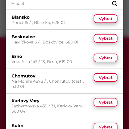
Průměr
6
mm
Povrch
Červený lak
Blansko
Vybrat
Poříčí 15 / , Blansko, 678 01
Boskovice
Vybrat
Havlíčkova 5 / , Boskovice, 680 01
Brno
Vybrat
Vodařská 143 / 13, Brno, 619 00
Chomutov
Vybrat
Přihlaste se k odběru newsletteru,
Na Moráni 4878 / , Chomutov (část),
aby Vám už žádná akce neunikla.
430 01
Karlovy Vary
Vybrat
Jáchymovská 439 / 31, Karlovy Vary,
360 04
Odeslat
Kolín
Vybrat