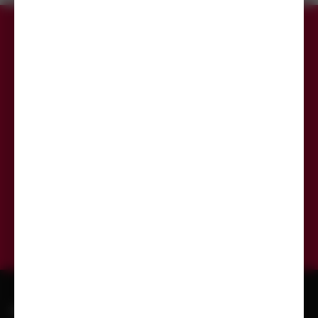
Přihlaste se k odběru newsletteru,
aby Vám už žádná akce neunikla.
Odeslat
KONTAKT