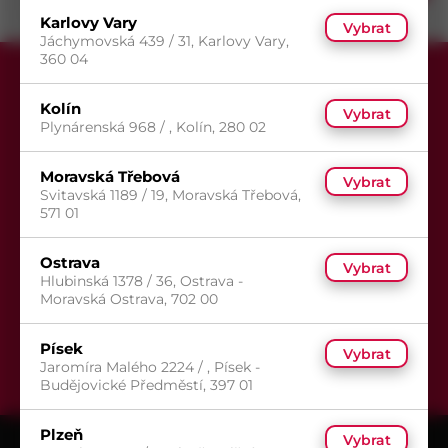
/ ks
prodejnách
Karlovy Vary
Vybrat
Jáchymovská 439 / 31, Karlovy Vary,
360 04
Kolín
Vybrat
Plynárenská 968 / , Kolín, 280 02
Moravská Třebová
Vybrat
Přihlaste se k odběru newsletteru,
Svitavská 1189 / 19, Moravská Třebová,
aby Vám už žádná akce neunikla.
571 01
Ostrava
Vybrat
Hlubinská 1378 / 36, Ostrava -
Moravská Ostrava, 702 00
Odeslat
Písek
Vybrat
Jaromíra Malého 2224 / , Písek -
Budějovické Předměstí, 397 01
Plzeň
Vybrat