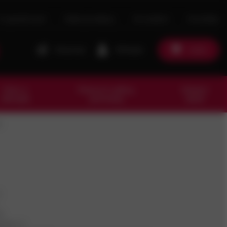
O společnosti
Naše prodejny
Ke stažení
Kontakty
Porovnat
Přihlásit
Košík
Dům a
Pracovní oděvy,
Ostatní
zahrada
pomůcky
zboží
I
%
16
62504-5