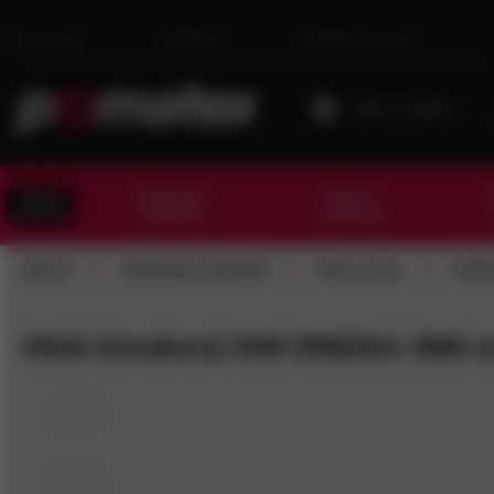
Novinky
Kariéra
Dárková karta
Moje prodejna
Spojovací
Kotevní
T
AKCE
materiál
technika
/
/
/
Domů
Spojovací materiál
Nýty a přís.
Ostat
Hřeb šroubový DIN 2195/Art. 896 o