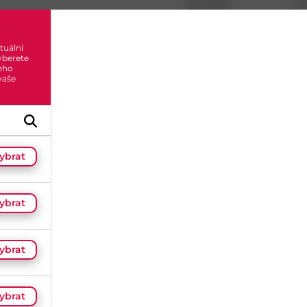
Kat. kód:
02
EAN:
89
99
tuální
Alternativní jednotky:
1
ba
yberete
eho
0
x h
 vaše
Skladem do 5 dní
(2 ks)
Dostupnost na prodejnác
ybrat
Načítám...
ybrat
Hodnocení
(
0
)
ybrat
ybrat