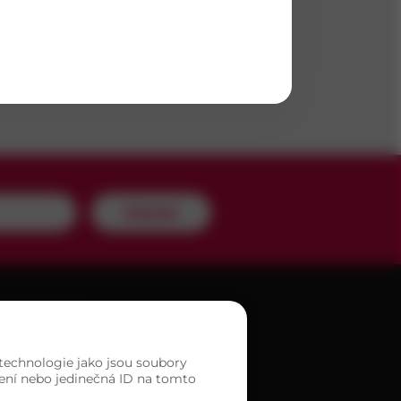
m
Odeslat
A PRODEJEN
 technologie jako jsou soubory
zení nebo jedinečná ID na tomto