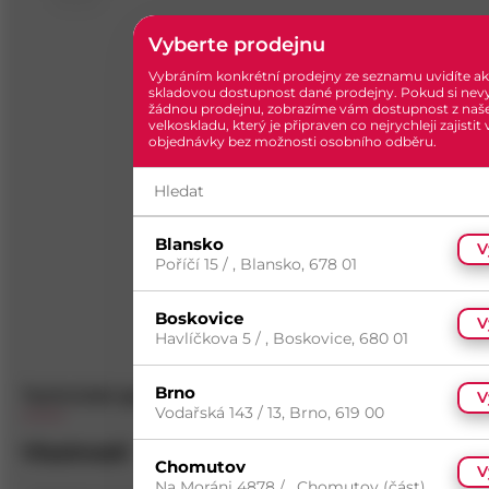
Vyberte prodejnu
Vybráním konkrétní prodejny ze seznamu uvidíte ak
skladovou dostupnost dané prodejny. Pokud si nev
žádnou prodejnu, zobrazíme vám dostupnost z naš
velkoskladu, který je připraven co nejrychleji zajistit
objednávky bez možnosti osobního odběru.
Blansko
V
Poříčí 15 / , Blansko, 678 01
Boskovice
V
Havlíčkova 5 / , Boskovice, 680 01
Brno
Technické specifikace
Popis
Dotazy
(
0
)
V
Vodařská 143 / 13, Brno, 619 00
Vlastnosti
Chomutov
V
Na Moráni 4878 / , Chomutov (část),