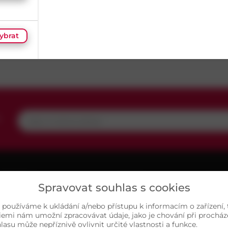
Průměr
2,49
m
Povrch
Nikl
ybrat
ybrat
ybrat
,
ybrat
UŽITEČNÉ
O NÁS
MAP
Spravovat souhlas s cookies
ariéra
Kontakty
ybrat
, používáme k ukládání a/nebo přístupu k informacím o zařízení,
asté dotazy
Sortiment
iemi nám umožní zpracovávat údaje, jako je chování při prochá
su může nepříznivě ovlivnit určité vlastnosti a funkce.
chrana osobních údajů
Naše prodejny