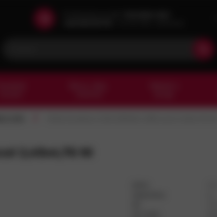
Potřebujete poradit?
Zavolejte nám!
+420 602 601 913
Po-Pá 7:00 - 15:30 hod
esařské
Barvy, laky,
Nářadí a
kování
chemie
stroje
/
ní nýty
Hřeb šroubový DIN 2195/Art. 896 ocel 2,49x4,76 N
cel 2,49x4,76 NI
DPH:
21
Jednotka:
ks
ID:
10
Int. kód:
89