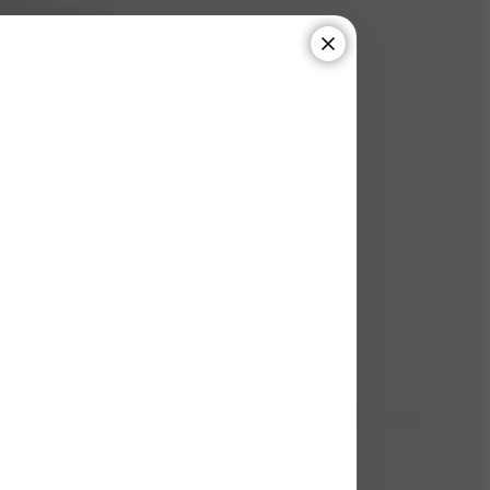
2195-N2,49X4,76
62404-5
90000010165
l je
100
ks
odnoceno
0
x dotazů
5
(2 ks)
h