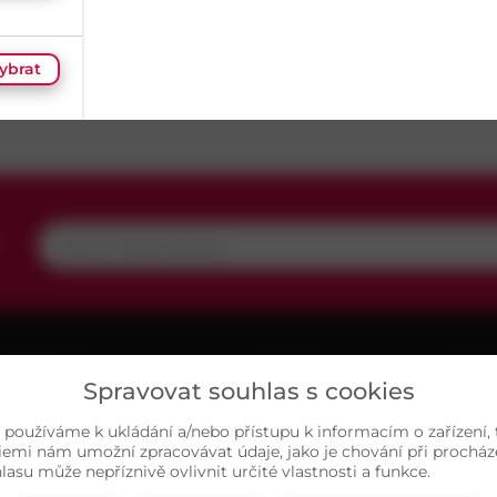
Délka
70
mm
ybrat
ybrat
,
ybrat
ybrat
UŽITEČNÉ
O NÁS
MAP
Spravovat souhlas s cookies
ariéra
Kontakty
ybrat
, používáme k ukládání a/nebo přístupu k informacím o zařízení,
asté dotazy
Sortiment
iemi nám umožní zpracovávat údaje, jako je chování při prochá
su může nepříznivě ovlivnit určité vlastnosti a funkce.
chrana osobních údajů
Naše prodejny