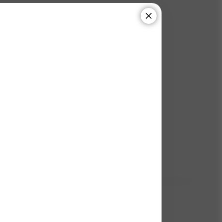
0
odnoceno
0
x dotazů
14
(325 ks)
s)
h
1