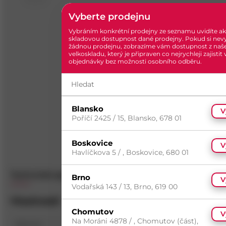
Vyberte prodejnu
Vybráním konkrétní prodejny ze seznamu uvidíte ak
skladovou dostupnost dané prodejny. Pokud si nev
žádnou prodejnu, zobrazíme vám dostupnost z naš
velkoskladu, který je připraven co nejrychleji zajistit
objednávky bez možnosti osobního odběru.
Blansko
V
Poříčí 2425 / 15, Blansko, 678 01
Boskovice
V
Havlíčkova 5 / , Boskovice, 680 01
Technické specifikace
Popis
Dotazy
(
0
)
Brno
V
Vodařská 143 / 13, Brno, 619 00
Vlastnosti
Chomutov
V
Na Moráni 4878 / , Chomutov (část),
Norma
DIN 1