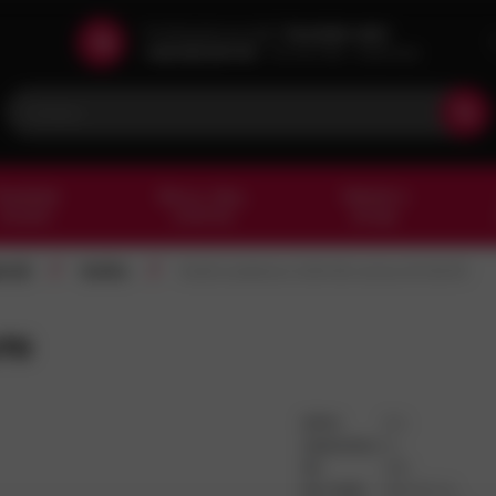
Potřebujete poradit?
Zavolejte nám!
+420 602 601 913
Po-Pá 7:00 - 15:30 hod
esařské
Barvy, laky,
Nářadí a
kování
chemie
stroje
/
/
riál
Kolíky
Kolík kuželový DIN 1B nerez A1 10x70
x70
DPH:
21%
Jednotka:
ks
ID:
485
Int. kód:
1BX070-N