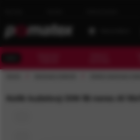
Novinky
Kariéra
Dárková karta
Moje prodejna
Spojovací
Kotevní
T
AKCE
materiál
technika
/
/
Domů
Spojovací materiál
Ostatní spojovací mate
Kolík kuželový DIN 1B nerez A1 10