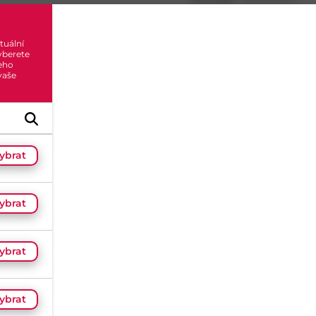
Kat. kód:
1B-A2-10X70
EAN:
999000000485
Značka:
Pematex
tuální
yberete
eho
0
x h
 vaše
Skladem do 14 dní
(325 k
Dostupnost na prodejnác
Načítám...
ybrat
ybrat
Hodnocení
(
0
)
ybrat
ybrat
Materiál
Nerez A