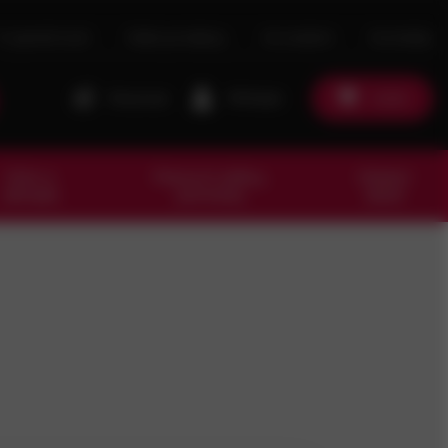
O společnosti
Naše prodejny
Ke stažení
Kontakty
Porovnat
Přihlásit
Košík
Dům a
Pracovní oděvy,
Ostatní
zahrada
pomůcky
zboží