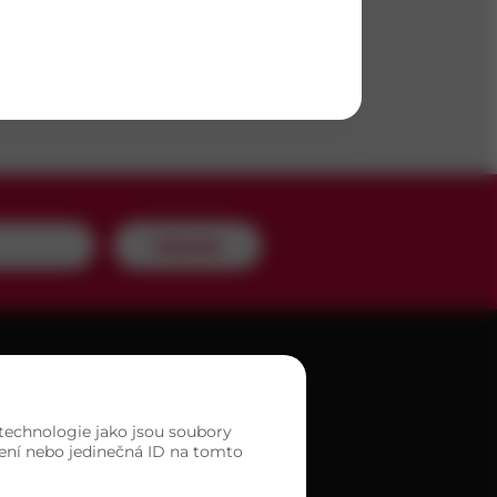
Odeslat
A PRODEJEN
 technologie jako jsou soubory
zení nebo jedinečná ID na tomto