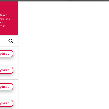
Kat. kód:
1B-A2-6X40
EAN:
999000001594
Značka:
Pematex
tuální
yberete
eho
0
x h
 vaše
Skladem do 14 dní
(900 k
Dostupnost na prodejnác
Načítám...
ybrat
ybrat
Hodnocení
(
0
)
ybrat
ybrat
Materiál
Nerez A