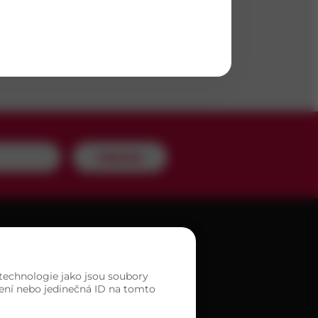
Odeslat
A PRODEJEN
 technologie jako jsou soubory
zení nebo jedinečná ID na tomto