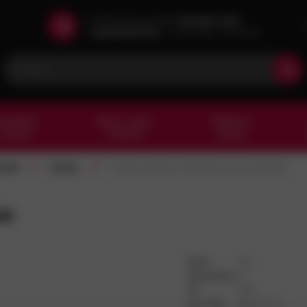
Potřebujete poradit?
Zavolejte nám!
+420 602 601 913
Po-Pá 7:00 - 15:30 hod
esařské
Barvy, laky,
Nářadí a
kování
chemie
stroje
/
/
riál
Kolíky
Kolík kuželový DIN 1B nerez A1 6x40
40
DPH:
21%
Jednotka:
ks
ID:
1594
Int. kód:
1B6040-N