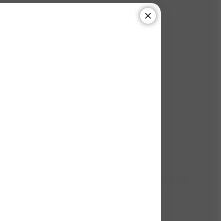
8
odnoceno
0
x dotazů
14
(900 ks)
s)
h
1