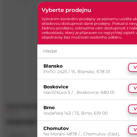
Vyberte prodejnu
Vybráním konkrétní prodejny ze seznamu uvidíte ak
skladovou dostupnost dané prodejny. Pokud si nev
žádnou prodejnu, zobrazíme vám dostupnost z naš
velkoskladu, který je připraven co nejrychleji zajistit
objednávky bez možnosti osobního odběru.
Blansko
V
Poříčí 2425 / 15, Blansko, 678 01
Boskovice
V
Havlíčkova 5 / , Boskovice, 680 01
Technické specifikace
Popis
Dotazy
(
0
)
Brno
V
Vodařská 143 / 13, Brno, 619 00
Vlastnosti
Chomutov
V
Na Moráni 4878 / , Chomutov (část),
Norma
DIN 1