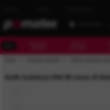
Novinky
Kariéra
Dárková karta
Moje prodejna
Spojovací
Kotevní
T
AKCE
materiál
technika
/
/
Domů
Spojovací materiál
Ostatní spojovací mate
Kolík kuželový DIN 1B nerez A1 6x