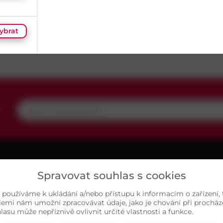
Délka
40
mm
ybrat
ybrat
,
ybrat
ybrat
UŽITEČNÉ
O NÁS
MAP
Spravovat souhlas s cookies
ariéra
Kontakty
ybrat
, používáme k ukládání a/nebo přístupu k informacím o zařízení,
asté dotazy
Sortiment
iemi nám umožní zpracovávat údaje, jako je chování při prochá
su může nepříznivě ovlivnit určité vlastnosti a funkce.
chrana osobních údajů
Naše prodejny