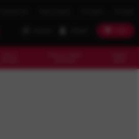
O společnosti
Naše prodejny
Ke stažení
Kontakty
Porovnat
Přihlásit
Košík
Dům a
Pracovní oděvy,
Ostatní
zahrada
pomůcky
zboží