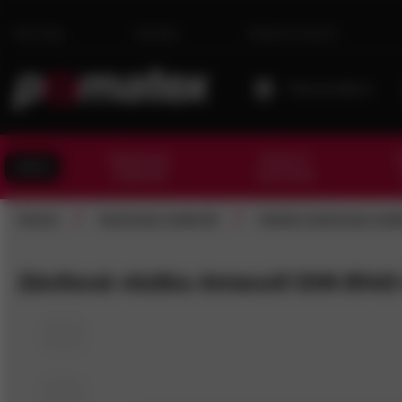
Novinky
Kariéra
Dárková karta
Moje prodejna
Spojovací
Kotevní
T
AKCE
materiál
technika
/
/
Domů
Spojovací materiál
Ostatní spojovací mate
Závitová vložka Amecoil DIN 8140