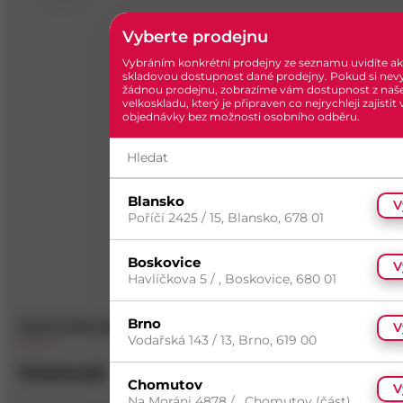
Vyberte prodejnu
Vybráním konkrétní prodejny ze seznamu uvidíte ak
skladovou dostupnost dané prodejny. Pokud si nev
žádnou prodejnu, zobrazíme vám dostupnost z naš
velkoskladu, který je připraven co nejrychleji zajistit
objednávky bez možnosti osobního odběru.
Blansko
V
Poříčí 2425 / 15, Blansko, 678 01
Boskovice
V
Havlíčkova 5 / , Boskovice, 680 01
Brno
Technické specifikace
Popis
Dotazy
(
0
)
V
Vodařská 143 / 13, Brno, 619 00
Vlastnosti
Chomutov
V
Na Moráni 4878 / , Chomutov (část),