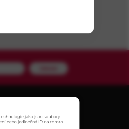
2
Odeslat
A PRODEJEN
 technologie jako jsou soubory
zení nebo jedinečná ID na tomto