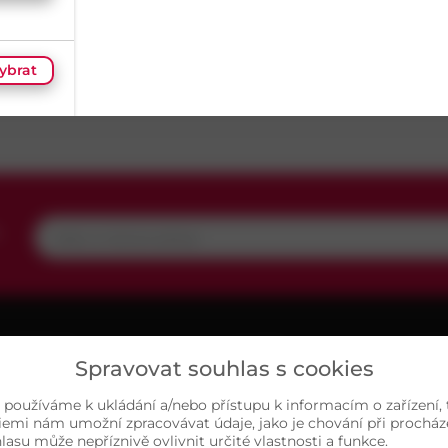
Materiál
Nerez A
Délka
15
mm
ybrat
ybrat
ybrat
,
ybrat
UŽITEČNÉ
O NÁS
MAP
Spravovat souhlas s cookies
ariéra
Kontakty
ybrat
, používáme k ukládání a/nebo přístupu k informacím o zařízení,
asté dotazy
Sortiment
iemi nám umožní zpracovávat údaje, jako je chování při prochá
su může nepříznivě ovlivnit určité vlastnosti a funkce.
chrana osobních údajů
Naše prodejny