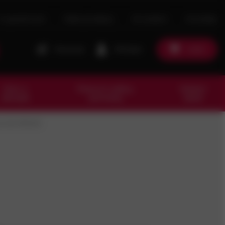
O společnosti
Naše prodejny
Ke stažení
Kontakty
Porovnat
Přihlásit
Košík
Dům a
Pracovní oděvy,
Ostatní
zahrada
pomůcky
zboží
z A2 M10x15