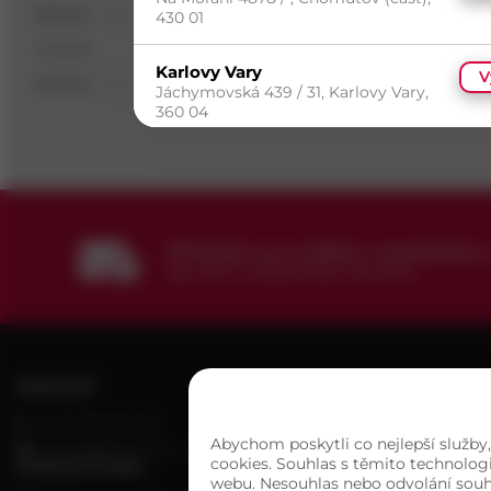
Norma
DIN 8140
430 01
Průměr
M10
mm
Karlovy Vary
V
Povrch
Bez povrchové úpravy
Jáchymovská 439 / 31, Karlovy Vary,
360 04
Kolín
V
Plynárenská 968 / , Kolín, 280 02
Moravská Třebová
V
Přihlaste se k odběru newsletteru
Svitavská 1189 / 19, Moravská
aby Vám už žádná akce neunikla.
Třebová, 571 01
Ostrava
V
Hlubinská 1378 / 36, Ostrava -
Moravská Ostrava, 702 00
KONTAKT
VŠE O NÁKUPU
+420 602 601 913
Možnosti doručení
K
Písek
V
Abychom poskytli co nejlepší služby
Jaromíra Malého 2224 / , Písek -
obchod@pematex.cz
Možnosti platby
Č
cookies. Souhlas s těmito technolog
SLEDUJTE NÁS
Budějovické Předměstí, 397 01
webu. Nesouhlas nebo odvolání souhla
Obchodní podmínky
O