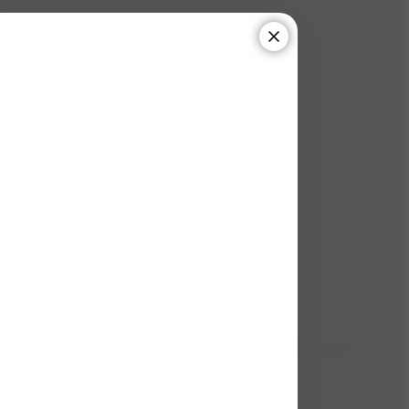
5
odnoceno
0
x dotazů
5
(20 ks)
h