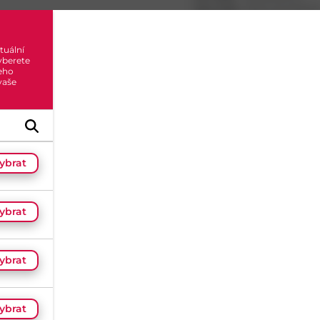
Kat. kód:
8140-A2-M10X1
EAN:
7611914073856
9990000011896
tuální
Značka:
Amecoil
yberete
eho
0
x h
 vaše
Skladem do 5 dní
(20 ks)
Dostupnost na prodejnác
ybrat
Načítám...
ybrat
Hodnocení
(
0
)
ybrat
ybrat