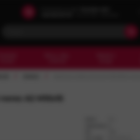
Potřebujete poradit?
Zavolejte nám!
+420 602 601 913
Po-Pá 7:00 - 15:30 hod
esařské
Barvy, laky,
Nářadí a
kování
chemie
stroje
/
/
riál
Ostatní
Závitová vložka Amecoil DIN 8140 nere
 nerez A2 M10x15
DPH:
21%
Jednotka:
ks
ID:
1189
Int. kód:
8140X015-N