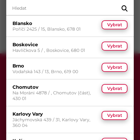
Průměr
M6
mm
Délka
9
mm
Blansko
Povrch
Bez povrchové úpravy
Vybrat
Poříčí 2425 / 15, Blansko, 678 01
Boskovice
Vybrat
Havlíčkova 5 / , Boskovice, 680 01
Brno
Vybrat
Vodařská 143 / 13, Brno, 619 00
Chomutov
Vybrat
Na Moráni 4878 / , Chomutov (část),
Přihlaste se k odběru newsletteru,
430 01
aby Vám už žádná akce neunikla.
Karlovy Vary
Vybrat
Jáchymovská 439 / 31, Karlovy Vary,
360 04