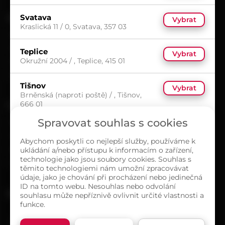
Svatava
UŽITEČNÉ
Vybrat
Kraslická 11 / 0, Svatava, 357 03
Kariéra
Časté dotazy
Teplice
Vybrat
Okružní 2004 / , Teplice, 415 01
Ochrana osobních údajů
Zásady cookies (EU)
Tišnov
Vybrat
Brněnská (naproti poště) / , Tišnov,
666 01
O NÁS
Spravovat souhlas s cookies
Kontakty
Ústí nad Labem
Vybrat
Sortiment
Tovární 3416 / 42, Ústí nad Labem,
Abychom poskytli co nejlepší služby, používáme k
400 01
ukládání a/nebo přístupu k informacím o zařízení,
Naše prodejny
technologie jako jsou soubory cookies. Souhlas s
O společnosti
těmito technologiemi nám umožní zpracovávat
údaje, jako je chování při procházení nebo jedinečná
ID na tomto webu. Nesouhlas nebo odvolání
MAPA PRODEJEN
souhlasu může nepříznivě ovlivnit určité vlastnosti a
funkce.