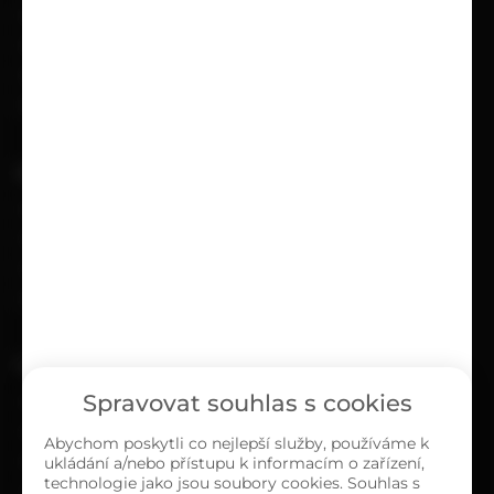
Možnosti doručení
Možnosti platby
Obchodní podmínky
Reklamační protokol
UŽITEČNÉ
Kariéra
Časté dotazy
Ochrana osobních údajů
Zásady cookies (EU)
O NÁS
Spravovat souhlas s cookies
Kontakty
Sortiment
Abychom poskytli co nejlepší služby, používáme k
ukládání a/nebo přístupu k informacím o zařízení,
Naše prodejny
technologie jako jsou soubory cookies. Souhlas s
O společnosti