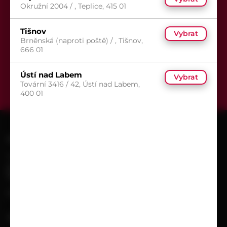
aby Vám už žádná akce neunikla.
Okružní 2004 / , Teplice, 415 01
Tišnov
Vybrat
Brněnská (naproti poště) / , Tišnov,
666 01
Odeslat
Ústí nad Labem
Vybrat
Tovární 3416 / 42, Ústí nad Labem,
400 01
KONTAKT
+420 602 601 913
obchod@pematex.cz
SLEDUJTE NÁS
Facebook
VŠE O NÁKUPU