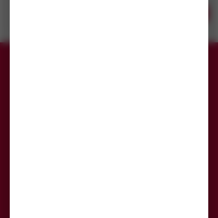
Skladem do 7 dní
s DPH
(221 ks)
Koupit
6,24
Kč
Dostupnost na
/ ks
prodejnách
Přihlaste se k odběru newsletteru,
aby Vám už žádná akce neunikla.
Odeslat