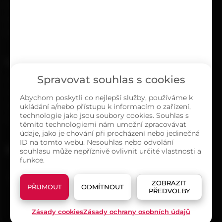
Časté dotazy
Ochrana osobních údajů
Zásady cookies (EU)
O NÁS
Spravovat souhlas s cookies
Kontakty
Sortiment
Abychom poskytli co nejlepší služby, používáme k
ukládání a/nebo přístupu k informacím o zařízení,
Naše prodejny
technologie jako jsou soubory cookies. Souhlas s
O společnosti
těmito technologiemi nám umožní zpracovávat
údaje, jako je chování při procházení nebo jedinečná
ID na tomto webu. Nesouhlas nebo odvolání
MAPA PRODEJEN
souhlasu může nepříznivě ovlivnit určité vlastnosti a
funkce.
ZOBRAZIT
PŘIJMOUT
ODMÍTNOUT
PŘEDVOLBY
Zásady cookies
Zásady ochrany osobních údajů