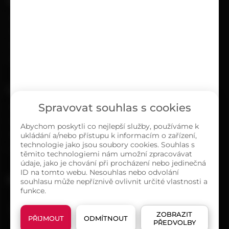
UŽITEČNÉ
Kariéra
Časté dotazy
Ochrana osobních údajů
Zásady cookies (EU)
O NÁS
Spravovat souhlas s cookies
Kontakty
Sortiment
Abychom poskytli co nejlepší služby, používáme k
ukládání a/nebo přístupu k informacím o zařízení,
Naše prodejny
technologie jako jsou soubory cookies. Souhlas s
O společnosti
těmito technologiemi nám umožní zpracovávat
údaje, jako je chování při procházení nebo jedinečná
ID na tomto webu. Nesouhlas nebo odvolání
MAPA PRODEJEN
souhlasu může nepříznivě ovlivnit určité vlastnosti a
funkce.
ZOBRAZIT
PŘIJMOUT
ODMÍTNOUT
PŘEDVOLBY