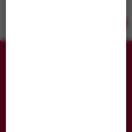
Šroub Imbus DIN 7984 8.8 M6x70 ZB
7
(94 ks)
14
(2 000 ks)
Skladem do 7 dní
s DPH
(94 ks)
Koupit
16,95
Kč
Dostupnost na
/ ks
prodejnách
Přihlaste se k odběru newsletteru,
aby Vám už žádná akce neunikla.
Odeslat