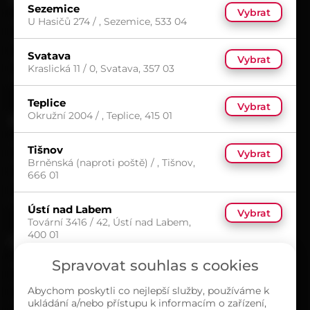
Sezemice
Vybrat
U Hasičů 274 / , Sezemice, 533 04
Možnosti doručení
Možnosti platby
Svatava
Vybrat
Obchodní podmínky
Kraslická 11 / 0, Svatava, 357 03
Reklamační protokol
Teplice
Vybrat
Okružní 2004 / , Teplice, 415 01
UŽITEČNÉ
Kariéra
Tišnov
Vybrat
Brněnská (naproti poště) / , Tišnov,
Časté dotazy
666 01
Ochrana osobních údajů
Zásady cookies (EU)
Ústí nad Labem
Vybrat
Tovární 3416 / 42, Ústí nad Labem,
400 01
O NÁS
Spravovat souhlas s cookies
Kontakty
Sortiment
Abychom poskytli co nejlepší služby, používáme k
ukládání a/nebo přístupu k informacím o zařízení,
Naše prodejny