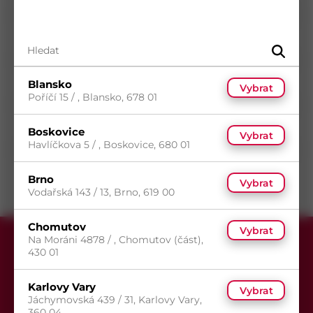
Průměr
4,8
mm
Délka
16
mm
Povrch
Bez povrchové úpravy
Typ drážky
Torx
Blansko
Vybrat
Poříčí 15 / , Blansko, 678 01
Typ hlavy
Půlkulatá
Typ závitu
Metrický závit
Boskovice
Vybrat
Havlíčkova 5 / , Boskovice, 680 01
Směr závitu
Pravý
Brno
Vybrat
Vodařská 143 / 13, Brno, 619 00
Chomutov
Vybrat
Na Moráni 4878 / , Chomutov (část),
430 01
Karlovy Vary
Vybrat
Jáchymovská 439 / 31, Karlovy Vary,
360 04