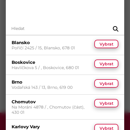
Norma
DIN 7981
Materiál
Nerez A2
Průměr
6,3
mm
Délka
16
mm
Blansko
Vybrat
Povrch
Bez povrchové úpravy
Poříčí 2425 / 15, Blansko, 678 01
Typ drážky
Phillips
Boskovice
Vybrat
Typ hlavy
Půlkulatá
Havlíčkova 5 / , Boskovice, 680 01
Typ závitu
Metrický závit
Brno
Vybrat
Směr závitu
Pravý
Vodařská 143 / 13, Brno, 619 00
Chomutov
Vybrat
Na Moráni 4878 / , Chomutov (část),
430 01
Karlovy Vary
Vybrat