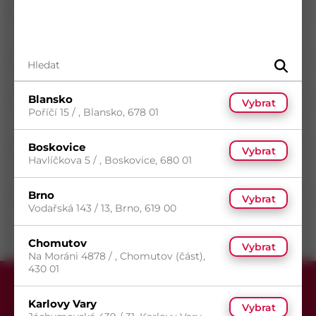
Norma
DIN 7981
Materiál
Ocel
Průměr
6,3
mm
Délka
90
mm
Blansko
Vybrat
Povrch
Zinek bílý
Poříčí 15 / , Blansko, 678 01
Typ drážky
Phillips
Boskovice
Typ hlavy
Půlkulatá
Vybrat
Havlíčkova 5 / , Boskovice, 680 01
Typ závitu
Metrický závit
Směr závitu
Pravý
Brno
Vybrat
Vodařská 143 / 13, Brno, 619 00
Chomutov
Vybrat
Na Moráni 4878 / , Chomutov (část),
430 01
Karlovy Vary
Vybrat