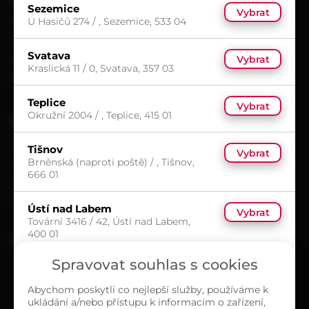
Sezemice
Vybrat
U Hasičů 274 / , Sezemice, 533 04
Možnosti doručení
Možnosti platby
Svatava
Vybrat
Obchodní podmínky
Kraslická 11 / 0, Svatava, 357 03
Reklamační protokol
Teplice
Vybrat
Okružní 2004 / , Teplice, 415 01
UŽITEČNÉ
Kariéra
Tišnov
Vybrat
Brněnská (naproti poště) / , Tišnov,
Časté dotazy
666 01
Ochrana osobních údajů
Zásady cookies (EU)
Ústí nad Labem
Vybrat
Tovární 3416 / 42, Ústí nad Labem,
400 01
O NÁS
Spravovat souhlas s cookies
Kontakty
Sortiment
Abychom poskytli co nejlepší služby, používáme k
ukládání a/nebo přístupu k informacím o zařízení,
Naše prodejny