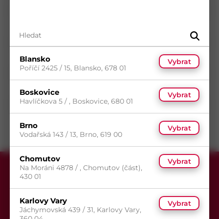
Průměr
4,8
mm
Délka
22
mm
Povrch
Zinek bílý
Typ drážky
Phillips
Blansko
Vybrat
Poříčí 2425 / 15, Blansko, 678 01
Typ hlavy
Půlkulatá
Typ závitu
Metrický závit
Boskovice
Vybrat
Havlíčkova 5 / , Boskovice, 680 01
Směr závitu
Pravý
Brno
Vybrat
Vodařská 143 / 13, Brno, 619 00
Chomutov
Vybrat
Na Moráni 4878 / , Chomutov (část),
430 01
Karlovy Vary
Vybrat
Jáchymovská 439 / 31, Karlovy Vary,
360 04