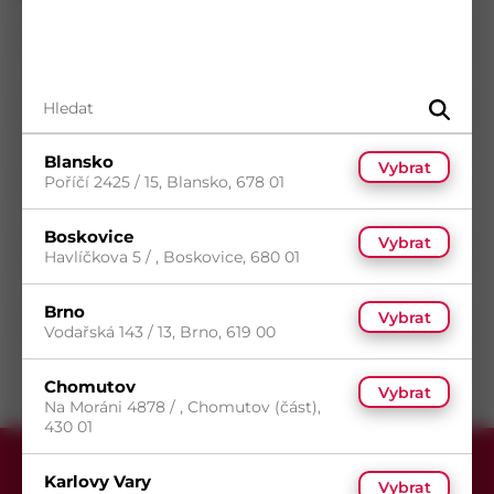
Norma
DIN 7982
Materiál
Nerez A2
Průměr
3,9
mm
Délka
25
mm
Blansko
Vybrat
Povrch
Bez povrchové úpravy
Poříčí 2425 / 15, Blansko, 678 01
Typ drážky
Phillips
Boskovice
Vybrat
Typ hlavy
Zápustná hlava
Havlíčkova 5 / , Boskovice, 680 01
Typ závitu
Metrický závit
Brno
Vybrat
Směr závitu
Pravý
Vodařská 143 / 13, Brno, 619 00
Chomutov
Vybrat
Na Moráni 4878 / , Chomutov (část),
430 01
Karlovy Vary
Vybrat