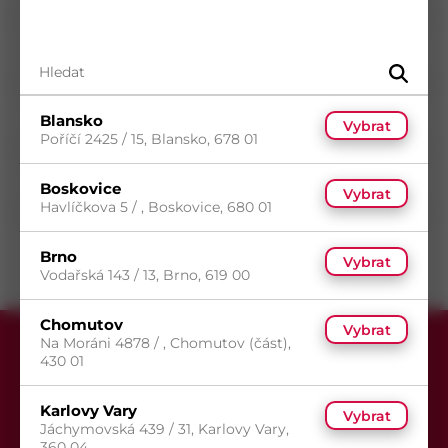
Průměr
3,9
mm
Délka
45
mm
Povrch
Bez povrchové úpravy
Typ drážky
Phillips
Blansko
Vybrat
Poříčí 2425 / 15, Blansko, 678 01
Typ hlavy
Zápustná hlava
Typ závitu
Metrický závit
Boskovice
Vybrat
Havlíčkova 5 / , Boskovice, 680 01
Směr závitu
Pravý
Brno
Vybrat
Vodařská 143 / 13, Brno, 619 00
Chomutov
Vybrat
Na Moráni 4878 / , Chomutov (část),
430 01
Karlovy Vary
Vybrat
Jáchymovská 439 / 31, Karlovy Vary,
360 04