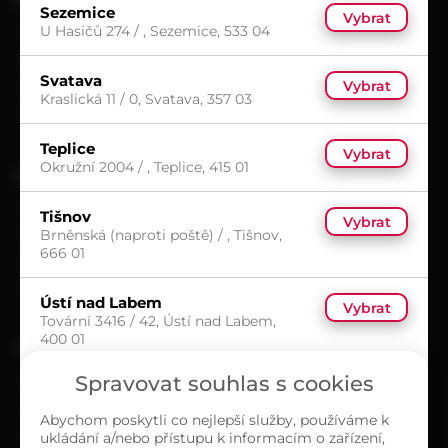
Sezemice
Vybrat
U Hasičů 274 / , Sezemice, 533 04
Možnosti doručení
Možnosti platby
Svatava
Vybrat
Obchodní podmínky
Kraslická 11 / 0, Svatava, 357 03
Reklamační protokol
Teplice
Vybrat
Okružní 2004 / , Teplice, 415 01
UŽITEČNÉ
Kariéra
Tišnov
Vybrat
Brněnská (naproti poště) / , Tišnov,
Časté dotazy
666 01
Ochrana osobních údajů
Zásady cookies (EU)
Ústí nad Labem
Vybrat
Tovární 3416 / 42, Ústí nad Labem,
400 01
O NÁS
Spravovat souhlas s cookies
Kontakty
Sortiment
Abychom poskytli co nejlepší služby, používáme k
ukládání a/nebo přístupu k informacím o zařízení,
Naše prodejny