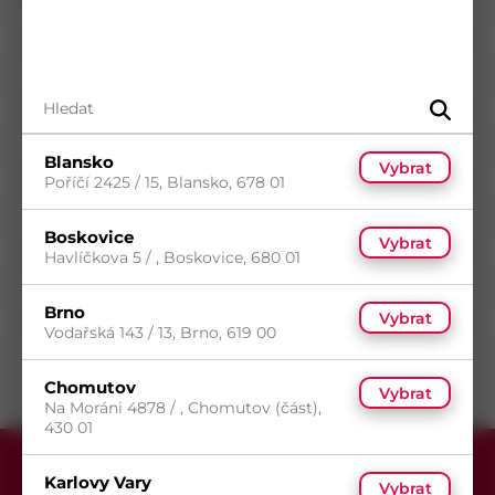
Norma
DIN 7982
Materiál
Nerez A2
Průměr
4,8
mm
Délka
16
mm
Blansko
Vybrat
Povrch
Bez povrchové úpravy
Poříčí 2425 / 15, Blansko, 678 01
Typ drážky
Phillips
Boskovice
Vybrat
Typ hlavy
Zápustná hlava
Havlíčkova 5 / , Boskovice, 680 01
Typ závitu
Metrický závit
Brno
Vybrat
Směr závitu
Pravý
Vodařská 143 / 13, Brno, 619 00
Chomutov
Vybrat
Na Moráni 4878 / , Chomutov (část),
430 01
Karlovy Vary
Vybrat