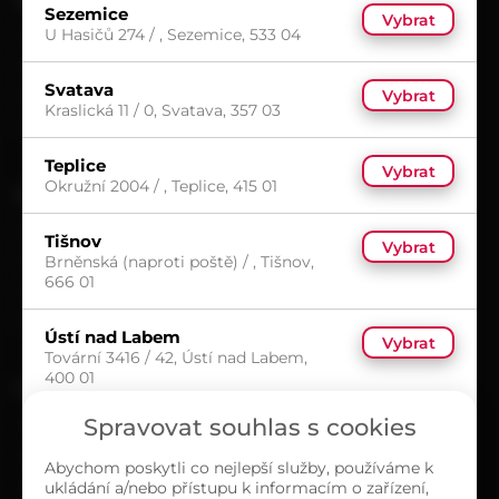
Sezemice
Vybrat
U Hasičů 274 / , Sezemice, 533 04
Možnosti doručení
Možnosti platby
Svatava
Vybrat
Obchodní podmínky
Kraslická 11 / 0, Svatava, 357 03
Reklamační protokol
Teplice
Vybrat
Okružní 2004 / , Teplice, 415 01
UŽITEČNÉ
Kariéra
Tišnov
Vybrat
Brněnská (naproti poště) / , Tišnov,
Časté dotazy
666 01
Ochrana osobních údajů
Zásady cookies (EU)
Ústí nad Labem
Vybrat
Tovární 3416 / 42, Ústí nad Labem,
400 01
O NÁS
Spravovat souhlas s cookies
Kontakty
Sortiment
Abychom poskytli co nejlepší služby, používáme k
ukládání a/nebo přístupu k informacím o zařízení,
Naše prodejny