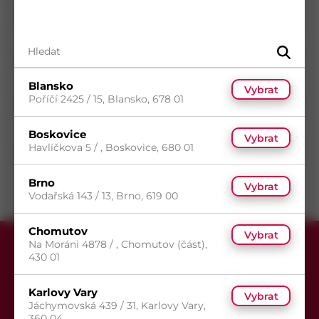
Průměr
5,5
mm
Délka
38
mm
Povrch
Bez povrchové úpravy
Typ drážky
Torx
Blansko
Vybrat
Poříčí 2425 / 15, Blansko, 678 01
Typ hlavy
Zápustná hlava
Typ závitu
Metrický závit
Boskovice
Vybrat
Havlíčkova 5 / , Boskovice, 680 01
Směr závitu
Pravý
Brno
Vybrat
Vodařská 143 / 13, Brno, 619 00
Chomutov
Vybrat
Na Moráni 4878 / , Chomutov (část),
430 01
Karlovy Vary
Vybrat
Jáchymovská 439 / 31, Karlovy Vary,
360 04