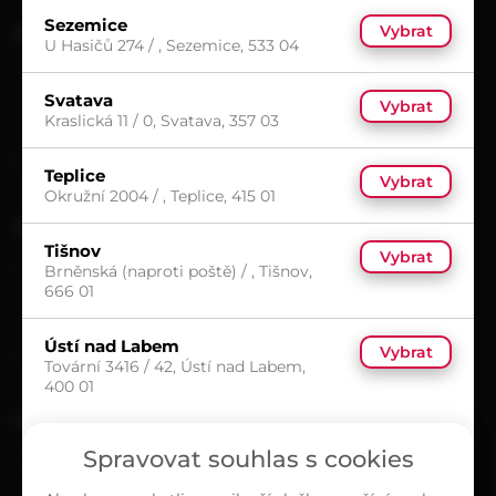
Sezemice
Vybrat
VŠE O NÁKUPU
U Hasičů 274 / , Sezemice, 533 04
Možnosti doručení
Svatava
Možnosti platby
Vybrat
Kraslická 11 / 0, Svatava, 357 03
Obchodní podmínky
Reklamační protokol
Teplice
Vybrat
Okružní 2004 / , Teplice, 415 01
UŽITEČNÉ
Tišnov
Vybrat
Kariéra
Brněnská (naproti poště) / , Tišnov,
666 01
Časté dotazy
Ochrana osobních údajů
Ústí nad Labem
Vybrat
Zásady cookies (EU)
Tovární 3416 / 42, Ústí nad Labem,
400 01
O NÁS
Spravovat souhlas s cookies
Kontakty
Sortiment