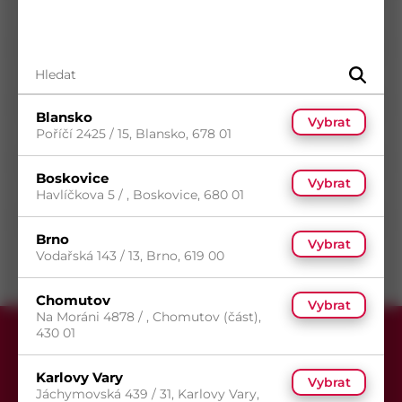
Materiál
Ocel
Průměr
4,2
mm
Délka
38
mm
Povrch
Zinek bílý
Blansko
Vybrat
Typ drážky
Phillips
Poříčí 2425 / 15, Blansko, 678 01
Typ hlavy
Zápustná hlava
Boskovice
Vybrat
Typ závitu
Metrický závit
Havlíčkova 5 / , Boskovice, 680 01
Směr závitu
Pravý
Brno
Vybrat
Vodařská 143 / 13, Brno, 619 00
Chomutov
Vybrat
Na Moráni 4878 / , Chomutov (část),
430 01
Karlovy Vary
Vybrat
Jáchymovská 439 / 31, Karlovy Vary,