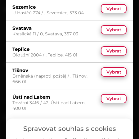
Sezemice
Vybrat
VŠE O NÁKUPU
U Hasičů 274 / , Sezemice, 533 04
Možnosti doručení
Svatava
Možnosti platby
Vybrat
Kraslická 11 / 0, Svatava, 357 03
Obchodní podmínky
Reklamační protokol
Teplice
Vybrat
Okružní 2004 / , Teplice, 415 01
UŽITEČNÉ
Tišnov
Vybrat
Kariéra
Brněnská (naproti poště) / , Tišnov,
666 01
Časté dotazy
Ochrana osobních údajů
Ústí nad Labem
Vybrat
Zásady cookies (EU)
Tovární 3416 / 42, Ústí nad Labem,
400 01
O NÁS
Spravovat souhlas s cookies
Kontakty
Sortiment