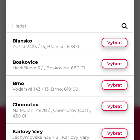
Materiál
Ocel
Průměr
4,8
mm
Délka
50
mm
Povrch
Zinek bílý
Blansko
Vybrat
Typ drážky
Phillips
Poříčí 2425 / 15, Blansko, 678 01
Typ hlavy
Zápustná hlava
Boskovice
Vybrat
Typ závitu
Metrický závit
Havlíčkova 5 / , Boskovice, 680 01
Směr závitu
Pravý
Brno
Vybrat
Vodařská 143 / 13, Brno, 619 00
Chomutov
Vybrat
Na Moráni 4878 / , Chomutov (část),
430 01
Karlovy Vary
Vybrat
Jáchymovská 439 / 31, Karlovy Vary,