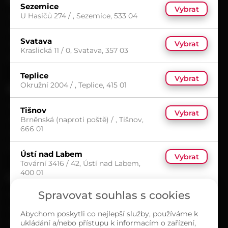
Sezemice
Vybrat
U Hasičů 274 / , Sezemice, 533 04
Možnosti doručení
Možnosti platby
Svatava
Vybrat
Obchodní podmínky
Kraslická 11 / 0, Svatava, 357 03
Reklamační protokol
Teplice
Vybrat
Okružní 2004 / , Teplice, 415 01
UŽITEČNÉ
Kariéra
Tišnov
Vybrat
Brněnská (naproti poště) / , Tišnov,
Časté dotazy
666 01
Ochrana osobních údajů
Zásady cookies (EU)
Ústí nad Labem
Vybrat
Tovární 3416 / 42, Ústí nad Labem,
400 01
O NÁS
Spravovat souhlas s cookies
Kontakty
Sortiment
Abychom poskytli co nejlepší služby, používáme k
ukládání a/nebo přístupu k informacím o zařízení,
Naše prodejny