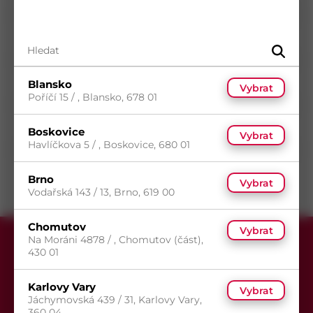
Průměr
2,9
mm
Délka
9,5
mm
Povrch
Bez povrchové úpravy
Typ drážky
Phillips
Blansko
Vybrat
Poříčí 15 / , Blansko, 678 01
Typ hlavy
Zápustná hlava
Typ závitu
Metrický závit
Boskovice
Vybrat
Havlíčkova 5 / , Boskovice, 680 01
Směr závitu
Pravý
Brno
Vybrat
Vodařská 143 / 13, Brno, 619 00
Chomutov
Vybrat
Na Moráni 4878 / , Chomutov (část),
430 01
Karlovy Vary
Vybrat
Jáchymovská 439 / 31, Karlovy Vary,
360 04