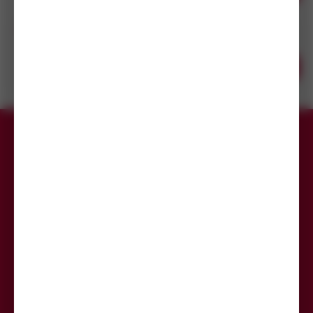
/ ks
prodejnách
Šroub s válc. hlavou DIN 85 ocel 4.8 M5x60 ZB
14
(3 000 ks)
Skladem do 14 dní
s DPH
(3 000 ks)
Koupit
7,64
Kč
Dostupnost na
/ ks
prodejnách
Přihlaste se k odběru newsletteru,
aby Vám už žádná akce neunikla.