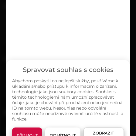
UŽITEČNÉ
Kariéra
Časté dotazy
Ochrana osobních údajů
Zásady cookies (EU)
O NÁS
Spravovat souhlas s cookies
Kontakty
Sortiment
Abychom poskytli co nejlepší služby, používáme k
ukládání a/nebo přístupu k informacím o zařízení,
Naše prodejny
technologie jako jsou soubory cookies. Souhlas s
O společnosti
těmito technologiemi nám umožní zpracovávat
údaje, jako je chování při procházení nebo jedinečná
ID na tomto webu. Nesouhlas nebo odvolání
MAPA PRODEJEN
souhlasu může nepříznivě ovlivnit určité vlastnosti a
funkce.
ZOBRAZIT
PŘIJMOUT
ODMÍTNOUT