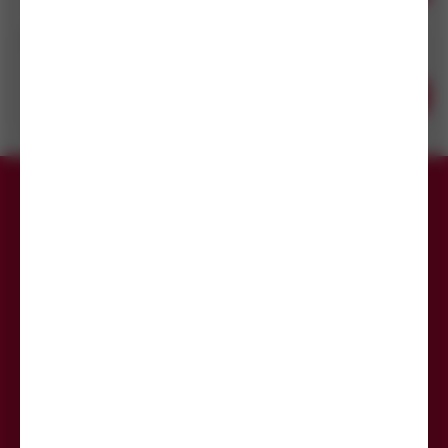
/ ks
prodejnách
Šroub s válc. hlavou DIN 85 ocel 4.8 M5x60 ZB
14
(3 000 ks)
Skladem do 14 dní
s DPH
(3 000 ks)
Koupit
7,64
Kč
Dostupnost na
/ ks
prodejnách
Přihlaste se k odběru newsletteru,
aby Vám už žádná akce neunikla.