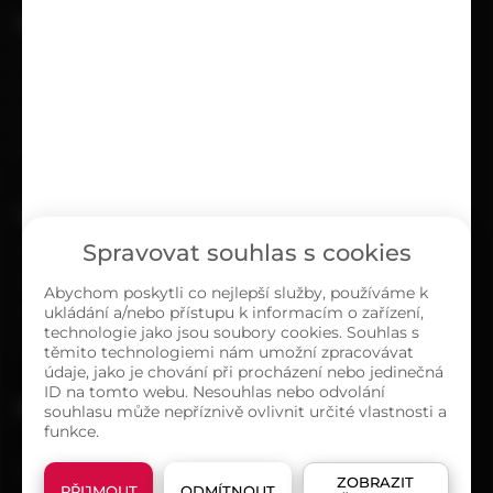
UŽITEČNÉ
Kariéra
Časté dotazy
Ochrana osobních údajů
Zásady cookies (EU)
O NÁS
Spravovat souhlas s cookies
Kontakty
Sortiment
Abychom poskytli co nejlepší služby, používáme k
ukládání a/nebo přístupu k informacím o zařízení,
Naše prodejny
technologie jako jsou soubory cookies. Souhlas s
O společnosti
těmito technologiemi nám umožní zpracovávat
údaje, jako je chování při procházení nebo jedinečná
ID na tomto webu. Nesouhlas nebo odvolání
MAPA PRODEJEN
souhlasu může nepříznivě ovlivnit určité vlastnosti a
funkce.
ZOBRAZIT
PŘIJMOUT
ODMÍTNOUT