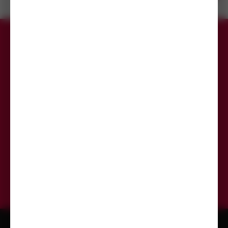
prodejnách
Přihlaste se k odběru newsletteru,
aby Vám už žádná akce neunikla.
Odeslat