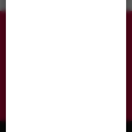
prodejnách
Přihlaste se k odběru newsletteru,
aby Vám už žádná akce neunikla.
Odeslat